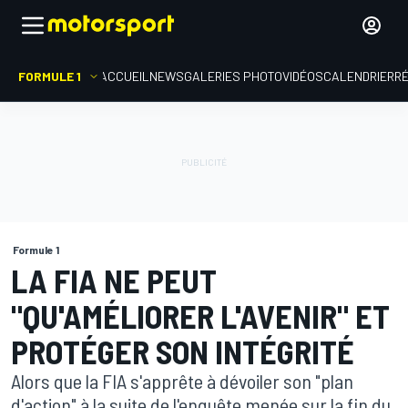
FORMULE 1
ACCUEIL
NEWS
GALERIES PHOTO
VIDÉOS
CALENDRIER
R
Formule 1
LA FIA NE PEUT
"QU'AMÉLIORER L'AVENIR" ET
PROTÉGER SON INTÉGRITÉ
Alors que la FIA s'apprête à dévoiler son "plan
d'action" à la suite de l'enquête menée sur la fin du