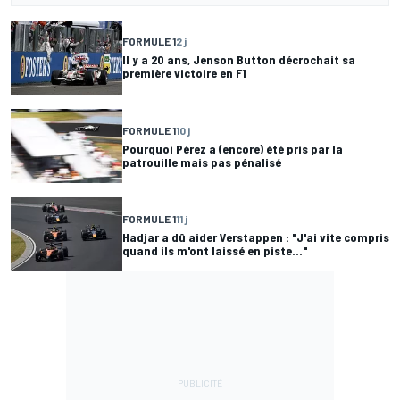
FORMULE 1
2 j
Il y a 20 ans, Jenson Button décrochait sa
première victoire en F1
FORMULE 1
10 j
Pourquoi Pérez a (encore) été pris par la
patrouille mais pas pénalisé
FORMULE 1
11 j
Hadjar a dû aider Verstappen : "J'ai vite compris
quand ils m'ont laissé en piste..."