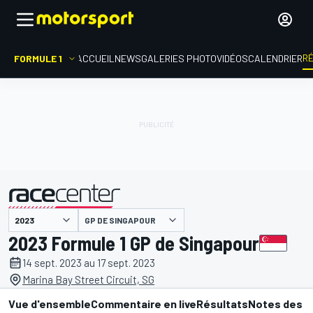
R
FORMULE 1
ACCUEIL
NEWS
GALERIES PHOTO
VIDÉOS
CALENDRIER
GP DE SINGAPOUR
présenté par
2023 Formule 1 GP de Singapour
14 sept. 2023 au 17 sept. 2023
Marina Bay Street Circuit, SG
Vue d'ensemble
Commentaire en live
Résultats
Notes des p