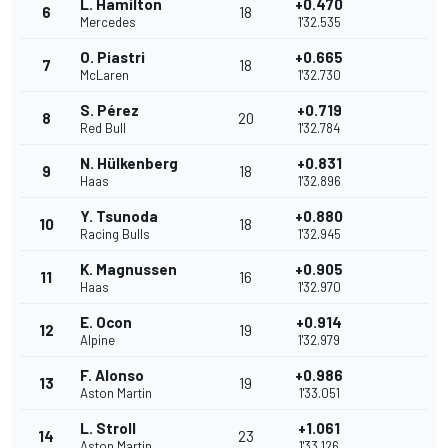
L. Hamilton
+0.470
6
18
Mercedes
1'32.535
O. Piastri
+0.665
7
18
McLaren
1'32.730
S. Pérez
+0.719
8
20
Red Bull
1'32.784
N. Hülkenberg
+0.831
9
18
Haas
1'32.896
Y. Tsunoda
+0.880
10
18
Racing Bulls
1'32.945
K. Magnussen
+0.905
11
16
Haas
1'32.970
E. Ocon
+0.914
12
19
Alpine
1'32.979
F. Alonso
+0.986
13
19
Aston Martin
1'33.051
L. Stroll
+1.061
14
23
Aston Martin
1'33.126