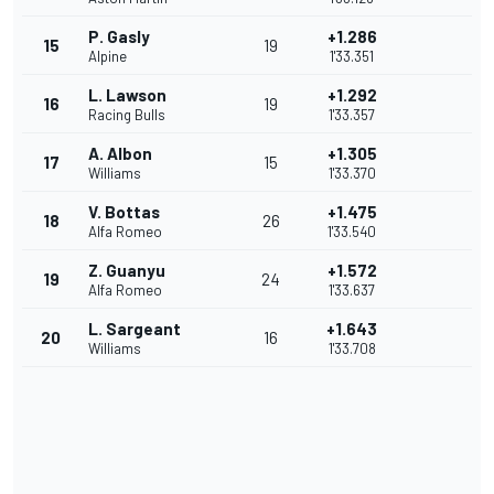
P. Gasly
+1.286
15
19
Alpine
1'33.351
L. Lawson
+1.292
16
19
Racing Bulls
1'33.357
A. Albon
+1.305
17
15
Williams
1'33.370
V. Bottas
+1.475
18
26
Alfa Romeo
1'33.540
Z. Guanyu
+1.572
19
24
Alfa Romeo
1'33.637
L. Sargeant
+1.643
20
16
Williams
1'33.708