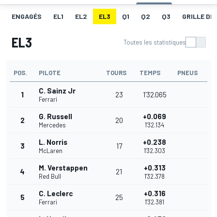
ENGAGÉS
EL1
EL2
EL3
Q1
Q2
Q3
GRILLE DE
EL3
Toutes les statistiques
POS.
PILOTE
TOURS
TEMPS
PNEUS
C. Sainz Jr
1
23
1'32.065
Ferrari
G. Russell
+0.069
2
20
Mercedes
1'32.134
L. Norris
+0.238
3
17
McLaren
1'32.303
M. Verstappen
+0.313
4
21
Red Bull
1'32.378
C. Leclerc
+0.316
5
25
Ferrari
1'32.381