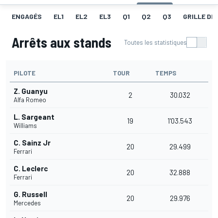
ENGAGÉS
EL1
EL2
EL3
Q1
Q2
Q3
GRILLE DE
Arrêts aux stands
Toutes les statistiques
PILOTE
TOUR
TEMPS
Z. Guanyu
2
30.032
Alfa Romeo
L. Sargeant
19
1'03.543
Williams
C. Sainz Jr
20
29.499
Ferrari
C. Leclerc
20
32.888
Ferrari
G. Russell
20
29.976
Mercedes