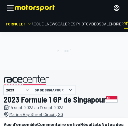
R
FORMULE 1
ACCUEIL
NEWS
GALERIES PHOTO
VIDÉOS
CALENDRIER
GP DE SINGAPOUR
présenté par
2023 Formule 1 GP de Singapour
14 sept. 2023 au 17 sept. 2023
Marina Bay Street Circuit, SG
Vue d'ensemble
Commentaire en live
Résultats
Notes des p