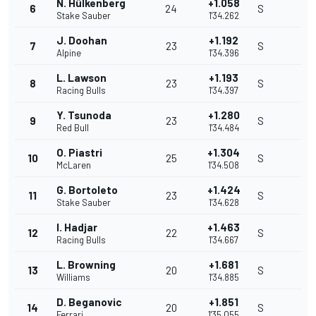
N. Hülkenberg
+1.058
6
24
S
Stake Sauber
1'34.262
J. Doohan
+1.192
7
23
S
Alpine
1'34.396
L. Lawson
+1.193
8
23
S
Racing Bulls
1'34.397
Y. Tsunoda
+1.280
9
23
S
Red Bull
1'34.484
O. Piastri
+1.304
10
25
S
McLaren
1'34.508
G. Bortoleto
+1.424
11
23
S
Stake Sauber
1'34.628
I. Hadjar
+1.463
12
22
S
Racing Bulls
1'34.667
L. Browning
+1.681
13
20
S
Williams
1'34.885
D. Beganovic
+1.851
14
20
S
Ferrari
1'35.055