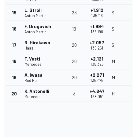
L. Stroll
+1.912
15
23
S
Aston Martin
1'35.116
F. Drugovich
+1.994
16
19
S
Aston Martin
1'35.198
R. Hirakawa
+2.057
17
20
S
Haas
1'35.261
F. Vesti
+2.121
18
26
M
Mercedes
1'35.325
A. Iwasa
+2.271
19
20
M
Red Bull
1'35.475
K. Antonelli
+4.847
20
3
H
Mercedes
1'38.051