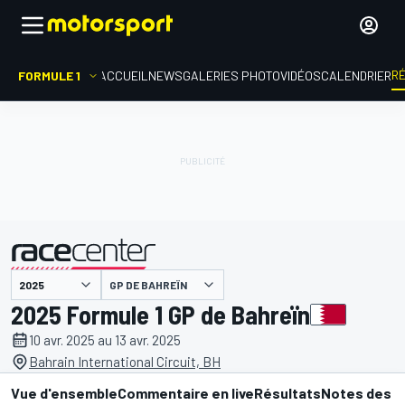
R
FORMULE 1
ACCUEIL
NEWS
GALERIES PHOTO
VIDÉOS
CALENDRIER
GP DE BAHREÏN
présenté par
2025 Formule 1 GP de Bahreïn
10 avr. 2025 au 13 avr. 2025
Bahrain International Circuit, BH
Vue d'ensemble
Commentaire en live
Résultats
Notes des p