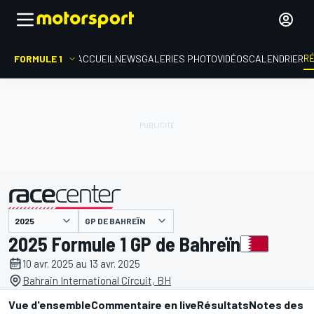
R
FORMULE 1
ACCUEIL
NEWS
GALERIES PHOTO
VIDÉOS
CALENDRIER
GP DE BAHREÏN
présenté par
2025 Formule 1 GP de Bahreïn
10 avr. 2025 au 13 avr. 2025
Bahrain International Circuit, BH
Vue d'ensemble
Commentaire en live
Résultats
Notes des p