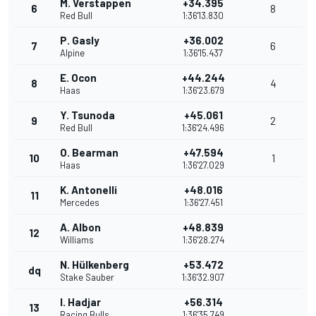
M. Verstappen
+34.395
6
8
Red Bull
1:36'13.830
P. Gasly
+36.002
7
6
Alpine
1:36'15.437
E. Ocon
+44.244
8
4
Haas
1:36'23.679
Y. Tsunoda
+45.061
9
2
Red Bull
1:36'24.496
O. Bearman
+47.594
10
1
Haas
1:36'27.029
K. Antonelli
+48.016
11
Mercedes
1:36'27.451
A. Albon
+48.839
12
Williams
1:36'28.274
N. Hülkenberg
+53.472
dq
Stake Sauber
1:36'32.907
I. Hadjar
+56.314
13
Racing Bulls
1:36'35.749