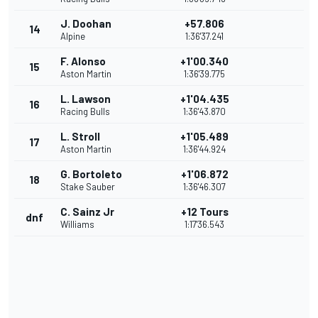
J. Doohan
+57.806
14
Alpine
1:36'37.241
F. Alonso
+1'00.340
15
Aston Martin
1:36'39.775
L. Lawson
+1'04.435
16
Racing Bulls
1:36'43.870
L. Stroll
+1'05.489
17
Aston Martin
1:36'44.924
G. Bortoleto
+1'06.872
18
Stake Sauber
1:36'46.307
C. Sainz Jr
+12 Tours
dnf
Williams
1:17'36.543