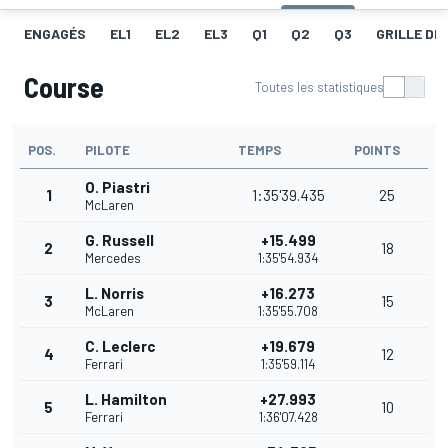
ENGAGÉS
EL1
EL2
EL3
Q1
Q2
Q3
GRILLE DE
Course
Toutes les statistiques
POS.
PILOTE
TEMPS
POINTS
O. Piastri
1
1:35'39.435
25
McLaren
G. Russell
+15.499
2
18
Mercedes
1:35'54.934
L. Norris
+16.273
3
15
McLaren
1:35'55.708
C. Leclerc
+19.679
4
12
Ferrari
1:35'59.114
L. Hamilton
+27.993
5
10
Ferrari
1:36'07.428