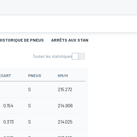
HISTORIQUE DE PNEUS
ARRÊTS AUX STANDS
Toutes les statistiques
ÉCART
PNEUS
KM/H
S
215.272
0.154
S
214.906
0.373
S
214.025