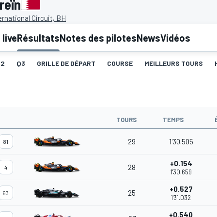
reïn
ernational Circuit, BH
live
Résultats
Notes des pilotes
News
Vidéos
Q2
Q3
GRILLE DE DÉPART
COURSE
MEILLEURS TOURS
TOURS
TEMPS
29
1'30.505
81
+0.154
28
4
1'30.659
+0.527
25
63
1'31.032
+0.540