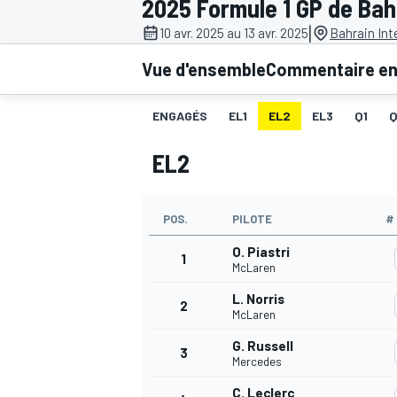
2025 Formule 1 GP de Bah
|
10 avr. 2025 au 13 avr. 2025
Bahrain Int
Vue d'ensemble
Commentaire en 
ENGAGÉS
EL1
EL2
EL3
Q1
MOTOGP
EL2
POS.
PILOTE
#
O. Piastri
1
McLaren
L. Norris
2
McLaren
G. Russell
3
Mercedes
C. Leclerc