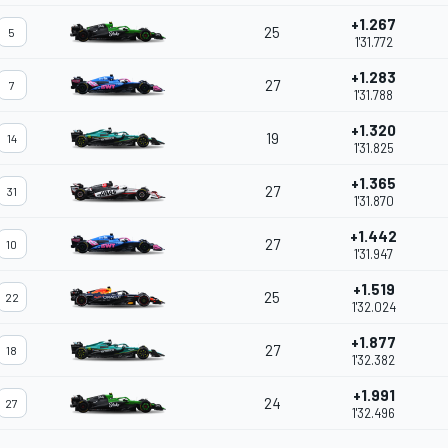
+1.267
25
5
1'31.772
+1.283
27
7
1'31.788
+1.320
19
14
1'31.825
+1.365
27
31
1'31.870
+1.442
27
10
1'31.947
+1.519
25
22
1'32.024
+1.877
27
18
1'32.382
+1.991
24
27
1'32.496