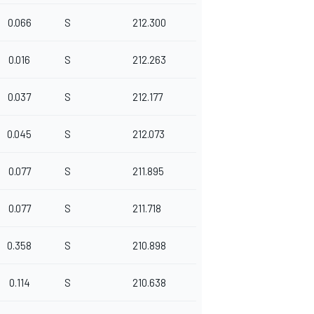
0.066
S
212.300
0.016
S
212.263
0.037
S
212.177
0.045
S
212.073
0.077
S
211.895
0.077
S
211.718
0.358
S
210.898
0.114
S
210.638