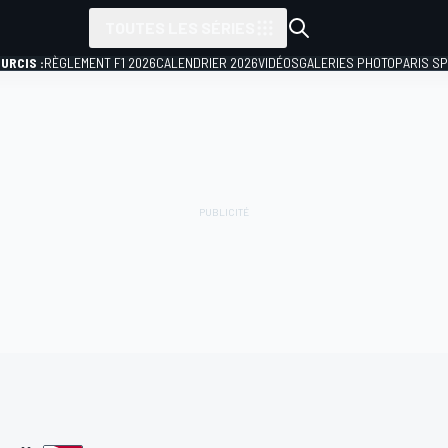
TOUTES LES SÉRIES
URCIS :
RÈGLEMENT F1 2026
CALENDRIER 2026
VIDÉOS
GALERIES PHOTO
PARIS S