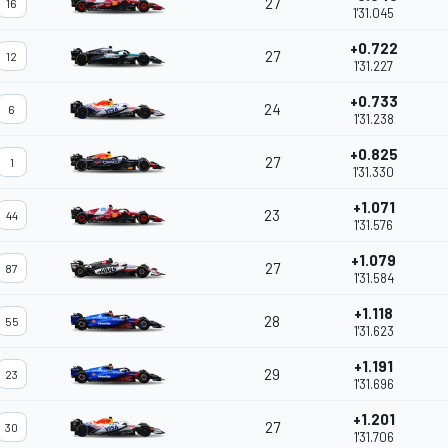
27
16
1'31.045
+0.722
27
12
1'31.227
+0.733
24
6
1'31.238
+0.825
27
1
1'31.330
+1.071
23
44
1'31.576
+1.079
27
87
1'31.584
+1.118
28
55
1'31.623
+1.191
29
23
1'31.696
+1.201
27
30
1'31.706