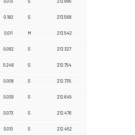
0.013
S
213.995
0.182
S
213.568
0.011
M
213.542
0.092
S
213.327
0.246
S
212.754
0.008
S
212.735
0.039
S
212.645
0.073
S
212.476
0.010
S
212.452