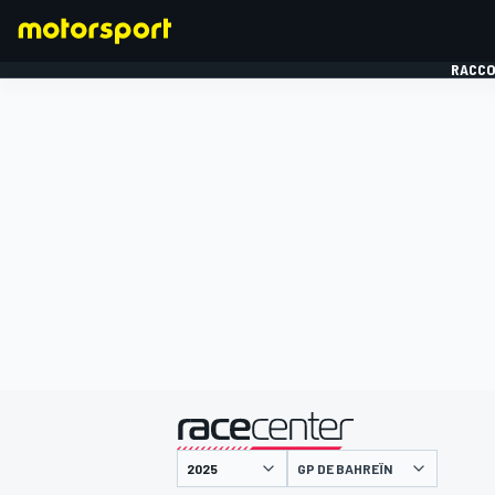
RACCO
FORMULE 1
présenté par
GP DE BAHREÏN