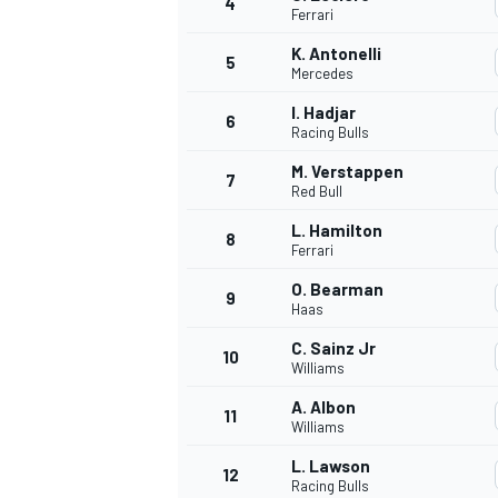
4
Ferrari
K. Antonelli
5
WRC
Mercedes
I. Hadjar
6
Racing Bulls
M. Verstappen
7
Red Bull
L. Hamilton
8
Ferrari
O. Bearman
9
Haas
C. Sainz Jr
10
Williams
WEC
A. Albon
11
Williams
L. Lawson
12
Racing Bulls