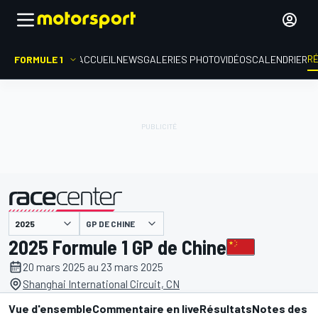
R
FORMULE 1
ACCUEIL
NEWS
GALERIES PHOTO
VIDÉOS
CALENDRIER
GP DE CHINE
présenté par
2025 Formule 1 GP de Chine
20 mars 2025 au 23 mars 2025
Shanghai International Circuit, CN
Vue d'ensemble
Commentaire en live
Résultats
Notes des p