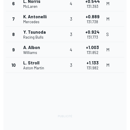
L. Norris
+0.544
6
4
M
McLaren
1'31.393
K. Antonelli
+0.889
7
3
M
Mercedes
1'31.738
Y. Tsunoda
+0.924
8
3
S
Racing Bulls
1'31.773
A. Albon
+1.003
9
4
M
Williams
1'31.852
L. Stroll
+1.133
10
3
M
Aston Martin
1'31.982