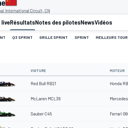
ne
i International Circuit, CN
live
Résultats
Notes des pilotes
News
Vidéos
INT
Q3 SPRINT
GRILLE SPRINT
SPRINT
MEILLEURS TOUR
VOITURE
MOTEUR
Red Bull RB21
Honda RB
McLaren MCL39
Mercedes
Sauber C45
Ferrari 06