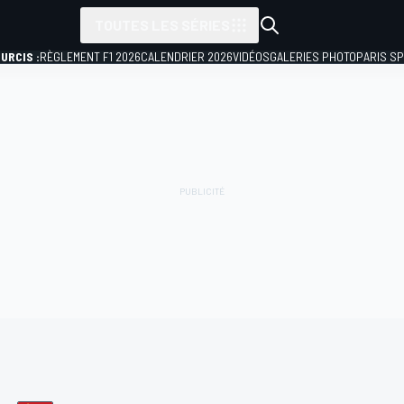
TOUTES LES SÉRIES
URCIS :
RÈGLEMENT F1 2026
CALENDRIER 2026
VIDÉOS
GALERIES PHOTO
PARIS S