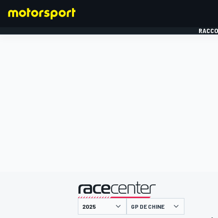
RACCO
FORMULE 1
présenté par
GP DE CHINE