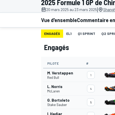
2025 Formule 1 GP de Chi
|
20 mars 2025 au 23 mars 2025
Shangha
Vue d'ensemble
Commentaire en 
ENGAGÉS
EL1
Q1 SPRINT
Q2 SPR
MOTOGP
Engagés
PILOTE
#
M. Verstappen
1
Red Bull
L. Norris
4
McLaren
G. Bortoleto
5
Stake Sauber
I. Hadjar