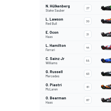
N. Hülkenberg
27
Stake Sauber
L. Lawson
30
Red Bull
E. Ocon
31
Haas
L. Hamilton
44
Ferrari
C. Sainz Jr
55
Williams
G. Russell
63
Mercedes
O. Piastri
81
McLaren
O. Bearman
87
Haas