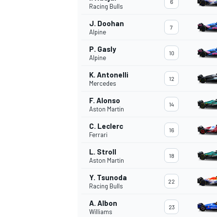
6
Racing Bulls
J. Doohan
7
WRC
Alpine
P. Gasly
10
Alpine
K. Antonelli
12
Mercedes
F. Alonso
14
Aston Martin
C. Leclerc
16
Ferrari
L. Stroll
18
Aston Martin
WEC
Y. Tsunoda
22
Racing Bulls
A. Albon
23
Williams