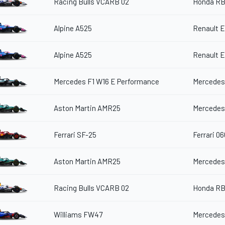
Racing Bulls VCARB 02
Honda RB
Alpine A525
Renault 
Alpine A525
Renault 
Mercedes F1 W16 E Performance
Mercedes
Aston Martin AMR25
Mercedes
Ferrari SF-25
Ferrari 06
Aston Martin AMR25
Mercedes
Racing Bulls VCARB 02
Honda RB
Williams FW47
Mercedes