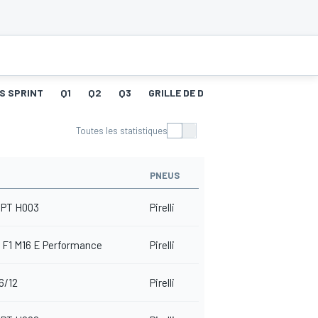
S SPRINT
Q1
Q2
Q3
GRILLE DE DÉPART
COURSE
ME
Toutes les statistiques
PNEUS
PT H003
Pirelli
 F1 M16 E Performance
Pirelli
6/12
Pirelli