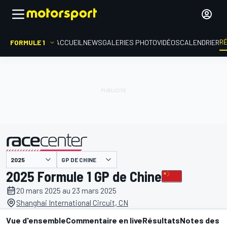
R
FORMULE 1
ACCUEIL
NEWS
GALERIES PHOTO
VIDÉOS
CALENDRIER
GP DE CHINE
présenté par
2025 Formule 1 GP de Chine
20 mars 2025 au 23 mars 2025
Shanghai International Circuit, CN
Vue d'ensemble
Commentaire en live
Résultats
Notes des p