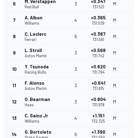
M. Verstappen
+0.347
6
3
M
Red Bull
1'31.521
A. Albon
+0.365
7
4
M
Williams
1'31.539
C. Leclerc
+0.387
8
6
M
Ferrari
1'31.561
L. Stroll
+0.568
9
3
M
Aston Martin
1'31.742
Y. Tsunoda
+0.620
10
3
M
Racing Bulls
1'31.794
F. Alonso
+0.641
11
3
M
Aston Martin
1'31.815
O. Bearman
+0.804
12
3
M
Haas
1'31.978
C. Sainz Jr
+1.151
13
4
M
Williams
1'32.325
G. Bortoleto
+1.390
14
6
M
Stake Sauber
1'32.564