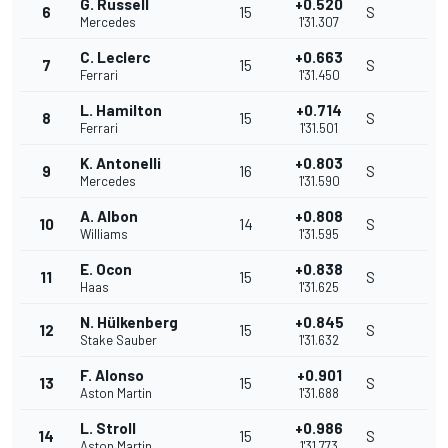
G. Russell
+0.520
6
15
S
Mercedes
1'31.307
C. Leclerc
+0.663
7
15
S
Ferrari
1'31.450
L. Hamilton
+0.714
8
15
S
Ferrari
1'31.501
K. Antonelli
+0.803
9
16
S
Mercedes
1'31.590
A. Albon
+0.808
10
14
S
Williams
1'31.595
E. Ocon
+0.838
11
15
S
Haas
1'31.625
N. Hülkenberg
+0.845
12
15
S
Stake Sauber
1'31.632
F. Alonso
+0.901
13
15
S
Aston Martin
1'31.688
L. Stroll
+0.986
14
15
S
Aston Martin
1'31.773