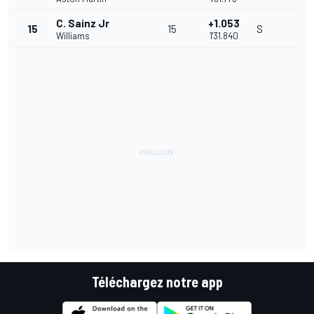
C. Sainz Jr
+1.053
15
15
S
Williams
1'31.840
Téléchargez notre app