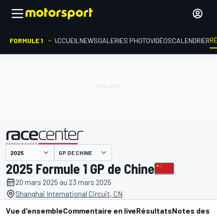
R
FORMULE 1
ACCUEIL
NEWS
GALERIES PHOTO
VIDÉOS
CALENDRIER
GP DE CHINE
présenté par
2025 Formule 1 GP de Chine
20 mars 2025 au 23 mars 2025
Shanghai International Circuit, CN
Vue d'ensemble
Commentaire en live
Résultats
Notes des p