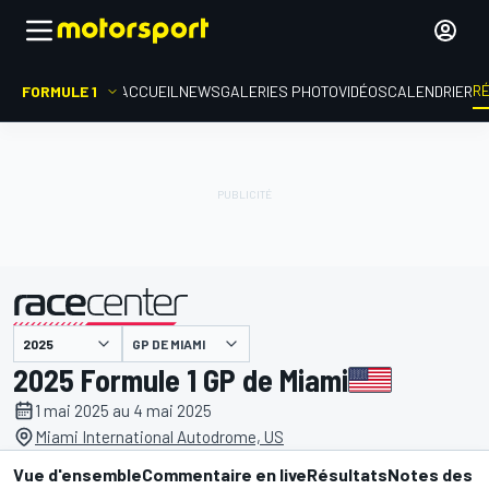
R
FORMULE 1
ACCUEIL
NEWS
GALERIES PHOTO
VIDÉOS
CALENDRIER
GP DE MIAMI
présenté par
2025 Formule 1 GP de Miami
1 mai 2025 au 4 mai 2025
Miami International Autodrome, US
Vue d'ensemble
Commentaire en live
Résultats
Notes des p