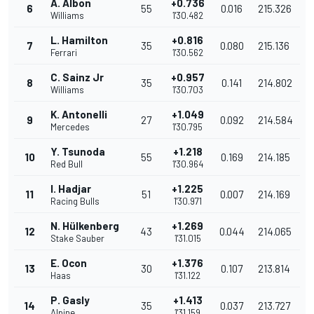
A. Albon
+0.736
6
55
0.016
215.326
Williams
1'30.482
L. Hamilton
+0.816
7
35
0.080
215.136
Ferrari
1'30.562
C. Sainz Jr
+0.957
8
35
0.141
214.802
Williams
1'30.703
K. Antonelli
+1.049
9
27
0.092
214.584
Mercedes
1'30.795
Y. Tsunoda
+1.218
10
55
0.169
214.185
Red Bull
1'30.964
I. Hadjar
+1.225
11
51
0.007
214.169
Racing Bulls
1'30.971
N. Hülkenberg
+1.269
12
43
0.044
214.065
Stake Sauber
1'31.015
E. Ocon
+1.376
13
30
0.107
213.814
Haas
1'31.122
P. Gasly
+1.413
14
35
0.037
213.727
Alpine
1'31.159