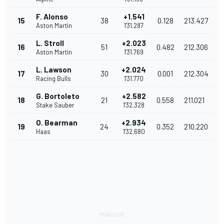
F. Alonso
+1.541
15
38
0.128
213.427
Aston Martin
1'31.287
L. Stroll
+2.023
16
51
0.482
212.306
Aston Martin
1'31.769
L. Lawson
+2.024
17
30
0.001
212.304
Racing Bulls
1'31.770
G. Bortoleto
+2.582
18
21
0.558
211.021
Stake Sauber
1'32.328
O. Bearman
+2.934
19
24
0.352
210.220
Haas
1'32.680