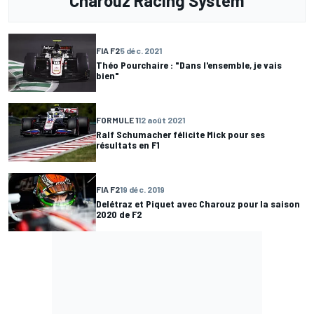
Charouz Racing System
FIA F2
5 déc. 2021
Théo Pourchaire : "Dans l'ensemble, je vais
bien"
FORMULE 1
12 août 2021
Ralf Schumacher félicite Mick pour ses
résultats en F1
FIA F2
19 déc. 2019
Delétraz et Piquet avec Charouz pour la saison
2020 de F2