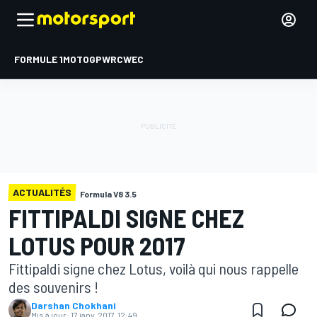
FORMULE 1
MOTOGP
WRC
WEC
ACTUALITÉS
Formula V8 3.5
FITTIPALDI SIGNE CHEZ
LOTUS POUR 2017
Fittipaldi signe chez Lotus, voilà qui nous rappelle
des souvenirs !
Darshan Chokhani
Mis à jour:
17 janv. 2017, 12:49