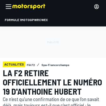
FORMULE 1
MOTOGP
WRC
WEC
ACTUALITÉS
FIA F2
Spa-Francorchamps
LA F2 RETIRE
OFFICIELLEMENT LE NUMÉRO
19 D'ANTHOINE HUBERT
Ce n'est qu'une confirmation de ce que l'on savait
déjà, mais toujours est-il que c'est officiel : le