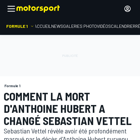
FORMULE 1
ACCUEIL
NEWS
GALERIES PHOTO
VIDÉOS
CALENDRIER
R
Formule 1
COMMENT LA MORT
D'ANTHOINE HUBERT A
CHANGÉ SEBASTIAN VETTEL
Sebastian Vettel révèle avoir été profondément
marqué par le décès d'Anthoine Hubert survenu