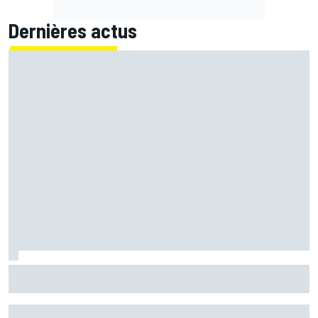
Dernières actus
Bagnaia : "Álex Márquez est devenu le pilote de référence
chez Ducati"