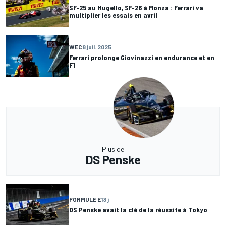
SF-25 au Mugello, SF-26 à Monza : Ferrari va
multiplier les essais en avril
WEC
8 juil. 2025
Ferrari prolonge Giovinazzi en endurance et en
F1
Plus de
DS Penske
FORMULE E
13 j
DS Penske avait la clé de la réussite à Tokyo