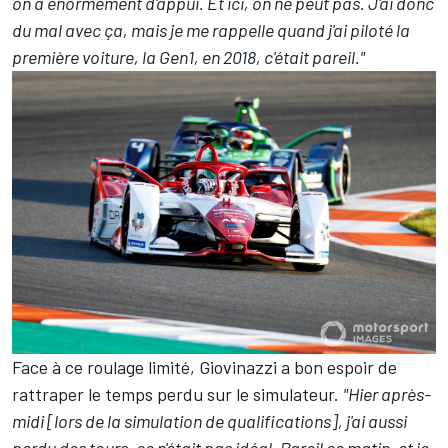
on a énormément d'appui. Et ici, on ne peut pas. J'ai donc
du mal avec ça, mais je me rappelle quand j'ai piloté la
première voiture, la Gen1, en 2018, c'était pareil."
Face à ce roulage limité, Giovinazzi a bon espoir de
rattraper le temps perdu sur le simulateur.
"Hier après-
midi [lors de la simulation de qualifications], j'ai aussi
perdu des tours, ce n'était pas idéal. Pareil ce matin, et je