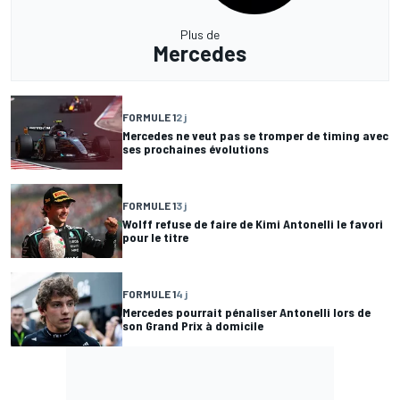
Plus de
Mercedes
FORMULE 1
2 j
Mercedes ne veut pas se tromper de timing avec
ses prochaines évolutions
FORMULE 1
3 j
Wolff refuse de faire de Kimi Antonelli le favori
pour le titre
FORMULE 1
4 j
Mercedes pourrait pénaliser Antonelli lors de
son Grand Prix à domicile