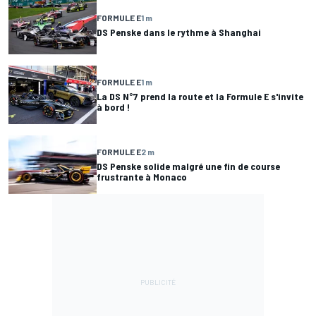
FORMULE E
1 m
DS Penske dans le rythme à Shanghai
FORMULE E
1 m
La DS N°7 prend la route et la Formule E s'invite
à bord !
FORMULE E
2 m
DS Penske solide malgré une fin de course
frustrante à Monaco