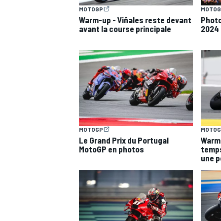
MOTOGP
MOTOG
Warm-up - Viñales reste devant
Photo
avant la course principale
2024 :
AUTRES CHAMPIONNATS
MOTOGP
MOTOG
Le Grand Prix du Portugal
Warm-
MotoGP en photos
temps
une p