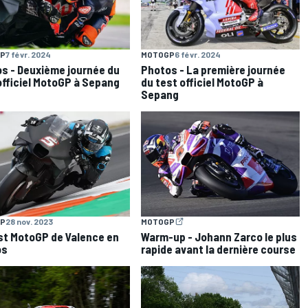
P
7 févr. 2024
MOTOGP
6 févr. 2024
s - Deuxième journée du
Photos - La première journée
officiel MotoGP à Sepang
du test officiel MotoGP à
Sepang
P
28 nov. 2023
MOTOGP
st MotoGP de Valence en
Warm-up - Johann Zarco le plus
os
rapide avant la dernière course