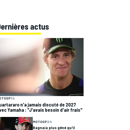
Dernières actus
OTOGP
1 h
uartararo n'a jamais discuté de 2027
vec Yamaha : "J'avais besoin d'air frais"
MOTOGP
2 h
Bagnaia plus gêné qu'il