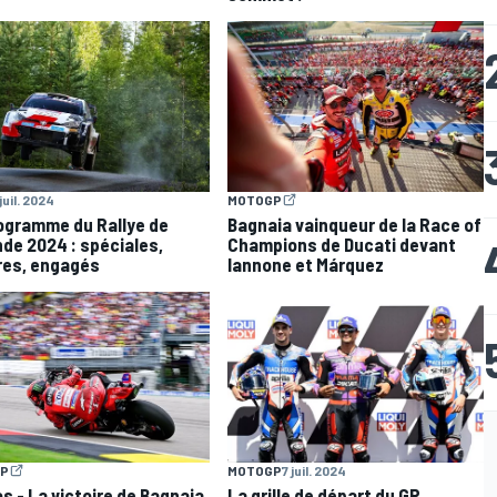
 juil. 2024
MOTOGP
ogramme du Rallye de
Bagnaia vainqueur de la Race of
nde 2024 : spéciales,
Champions de Ducati devant
res, engagés
Iannone et Márquez
P
MOTOGP
7 juil. 2024
s - La victoire de Bagnaia
La grille de départ du GP