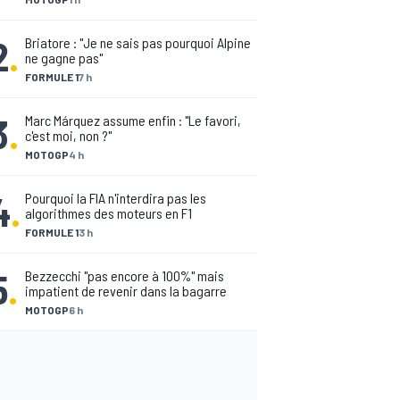
2
.
Briatore : "Je ne sais pas pourquoi Alpine
ne gagne pas"
FORMULE 1
7 h
3
.
Marc Márquez assume enfin : "Le favori,
c'est moi, non ?"
MOTOGP
4 h
4
.
Pourquoi la FIA n'interdira pas les
algorithmes des moteurs en F1
FORMULE 1
3 h
5
.
Bezzecchi "pas encore à 100%" mais
impatient de revenir dans la bagarre
MOTOGP
6 h