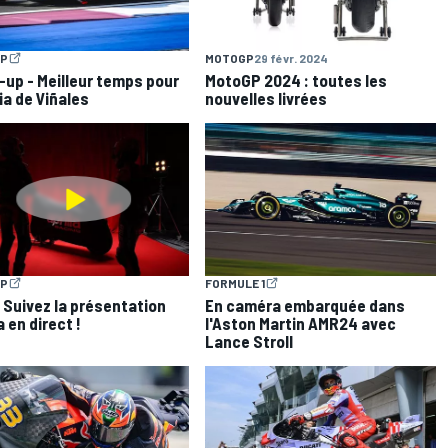
P
MOTOGP
29 févr. 2024
up - Meilleur temps pour
MotoGP 2024 : toutes les
lia de Viñales
nouvelles livrées
P
FORMULE 1
- Suivez la présentation
En caméra embarquée dans
a en direct !
l'Aston Martin AMR24 avec
Lance Stroll