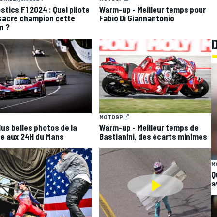
stics F1 2024 : Quel pilote
Warm-up - Meilleur temps pour
sacré champion cette
Fabio Di Giannantonio
n ?
MOTOGP
lus belles photos de la
Warm-up - Meilleur temps de
e aux 24H du Mans
Bastianini, des écarts minimes
M
Q
a