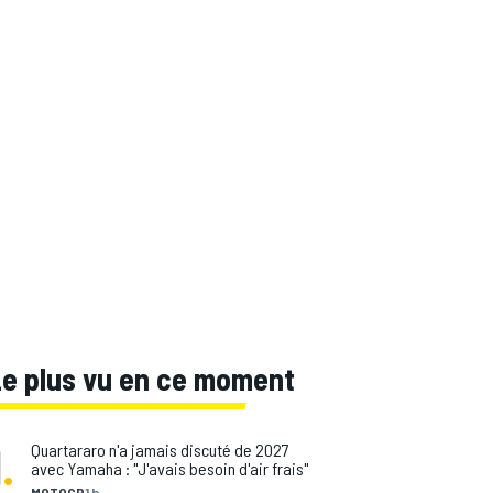
Le plus vu en ce moment
1
.
Quartararo n'a jamais discuté de 2027
avec Yamaha : "J'avais besoin d'air frais"
MOTOGP
1 h