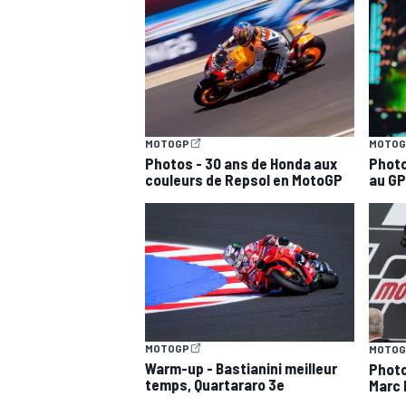
MOTOGP
MOTOGP
MOTOG
Photos - 30 ans de Honda aux
Photo
couleurs de Repsol en MotoGP
au GP
MOTOGP
MOTOG
Warm-up - Bastianini meilleur
Photo
temps, Quartararo 3e
Marc 