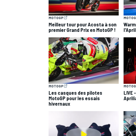
MOTOGP
MOTOG
Meilleur tour pour Acosta à son
Warm-
premier Grand Prix en MotoGP !
l'Apri
MOTOGP
MOTOG
Les casques des pilotes
LIVE 
MotoGP pour les essais
Aprili
hivernaux