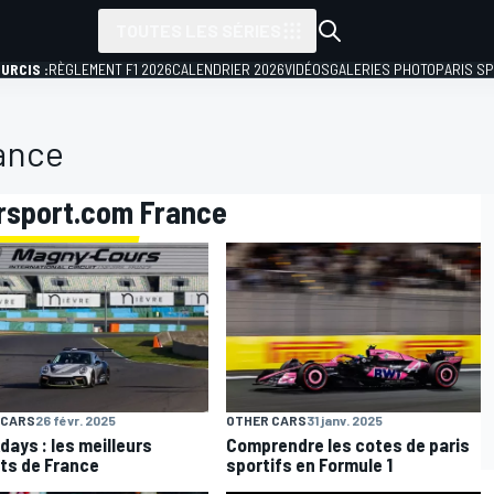
TOUTES LES SÉRIES
URCIS :
RÈGLEMENT F1 2026
CALENDRIER 2026
VIDÉOS
GALERIES PHOTO
PARIS S
ance
orsport.com France
 CARS
26 févr. 2025
OTHER CARS
31 janv. 2025
days : les meilleurs
Comprendre les cotes de paris
its de France
sportifs en Formule 1