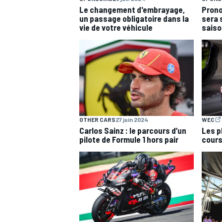
Le changement d'embrayage,
Prono
un passage obligatoire dans la
sera 
vie de votre véhicule
saiso
OTHER CARS
27 juin 2024
WEC
Carlos Sainz : le parcours d’un
Les p
pilote de Formule 1 hors pair
cours