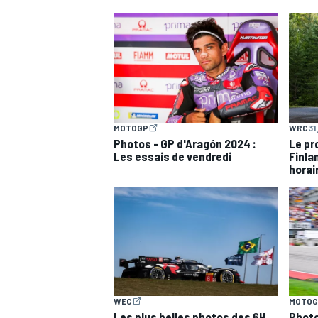
WRC
MOTOGP
WRC
31
Photos - GP d'Aragón 2024 :
Le pr
Les essais de vendredi
Finla
horai
WEC
WEC
MOTOG
Les plus belles photos des 6H
Photo