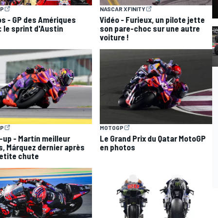
P
NASCAR XFINITY
s - GP des Amériques
Vidéo - Furieux, un pilote jette
 le sprint d'Austin
son pare-choc sur une autre
voiture !
P
MOTOGP
up - Martín meilleur
Le Grand Prix du Qatar MotoGP
, Márquez dernier après
en photos
etite chute