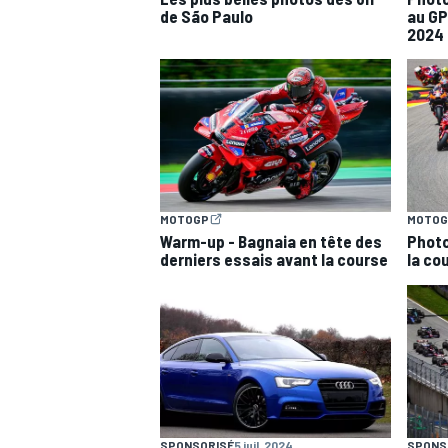
de São Paulo
au GP
2024
MOTOGP
MOTOG
Warm-up - Bagnaia en tête des
Photo
derniers essais avant la course
la co
SPONSORISÉ
5 juil. 2024
SPONS