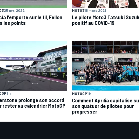
O3
25 avr. 2022
MOTO3
16 mars 2021
ía l'emporte sur le fil, Fellon
Le pilote Moto3 Tatsuki Suzuk
s les points
positif au COVID-19
OGP
1 h
MOTOGP
1 h
verstone prolonge son accord
Comment Aprilia capitalise su
r rester au calendrier MotoGP
son quatuor de pilotes pour
progresser