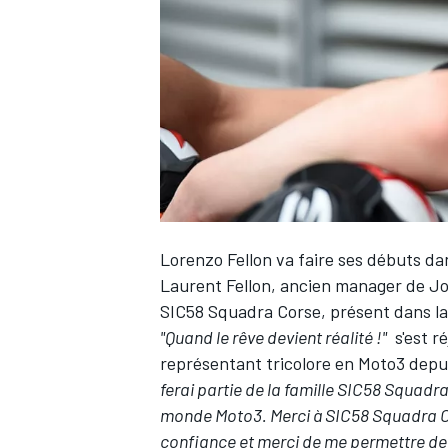
WRC
Lorenzo Fellon va faire ses débuts d
Laurent Fellon, ancien manager de
Jo
SIC58 Squadra Corse, présent dans la
"Quand le rêve devient réalité !"
s'est ré
WEC
représentant tricolore en Moto3 depui
ferai partie de la famille SIC58 Squad
monde Moto3. Merci à SIC58 Squadra C
confiance et merci de me permettre de 