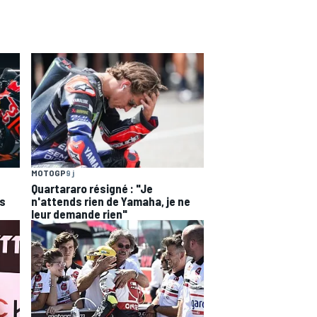
MOTOGP
9 j
Quartararo résigné : "Je
ns
n'attends rien de Yamaha, je ne
leur demande rien"