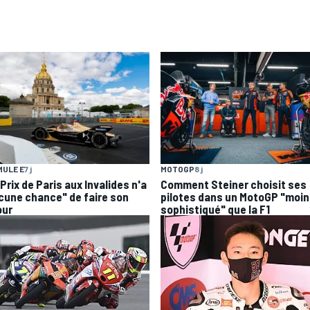
ULE E
7 j
MOTOGP
8 j
Prix de Paris aux Invalides n'a
Comment Steiner choisit ses
cune chance" de faire son
pilotes dans un MotoGP "moi
our
sophistiqué" que la F1