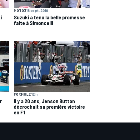
MOTO3
18 sept. 2019
i
Suzuki a tenu la belle promesse
faite à Simoncelli
FORMULE 1
2 h
r
Il y a 20 ans, Jenson Button
décrochait sa première victoire
en F1