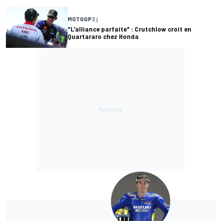
MOTOGP
2 j
"L'alliance parfaite" : Crutchlow croit en
Quartararo chez Honda