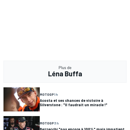
Plus de
Léna Buffa
MOTOGP
1 h
Acosta et ses chances de victoire à
Silverstone : "Il faudrait un miracle !"
MOTOGP
3 h
Bezzecchi "pas encore à 100%" mais impatient