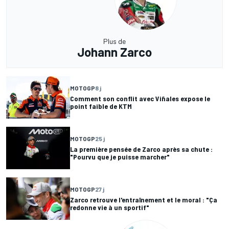
Plus de
Johann Zarco
MOTOGP
8 j
Comment son conflit avec Viñales expose le
point faible de KTM
MOTOGP
25 j
La première pensée de Zarco après sa chute :
"Pourvu que je puisse marcher"
MOTOGP
27 j
Zarco retrouve l'entraînement et le moral : "Ça
redonne vie à un sportif"