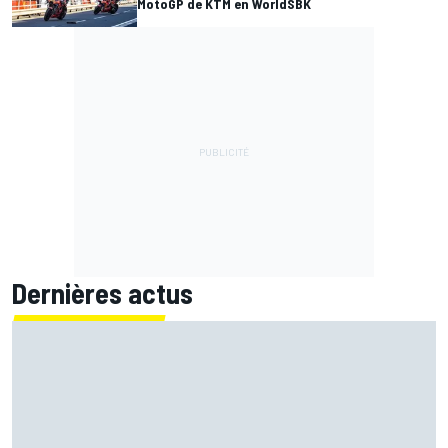
MotoGP de KTM en WorldSBK
Dernières actus