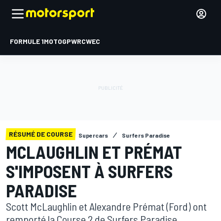
FORMULE 1
MOTOGP
WRC
WEC
RÉSUMÉ DE COURSE
Supercars
Surfers Paradise
MCLAUGHLIN ET PRÉMAT
S'IMPOSENT À SURFERS
PARADISE
Scott McLaughlin et Alexandre Prémat (Ford) ont
remporté la Course 2 de Surfers Paradise,