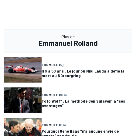
Plus de
Emmanuel Rolland
FORMULE 1
5 j
Il y a 50 ans : Le jour où Niki Lauda a défié la
mort au Nürburgring
FORMULE 1
10 m
Toto Wolff : La méthode Ben Sulayem a "ses
avantages"
FORMULE 1
11 m
Pourquoi Gene Haas "n’a aucune envie de
vendre" son écurie