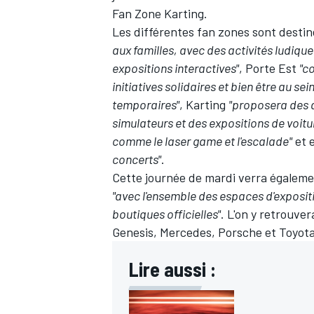
Fan Zone Karting.
Les différentes fan zones sont destin
aux familles, avec des activités ludiqu
expositions interactives"
, Porte Est
"c
initiatives solidaires et bien être au s
AUTRES CHAMPIONNATS
temporaires"
, Karting
"proposera des a
simulateurs et des expositions de voitu
comme le laser game et l'escalade"
et 
concerts"
.
Cette journée de mardi verra égalemen
"avec l'ensemble des espaces d'expositi
boutiques officielles"
. L'on y retrouve
Genesis, Mercedes, Porsche et Toyota
Lire aussi :