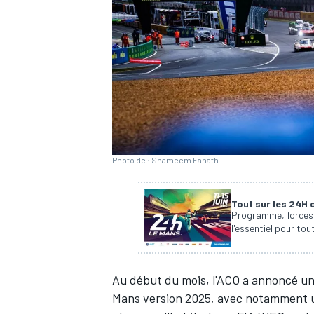
WRC
Photo de : Shameem Fahath
Tout sur les 24H
Programme, forces e
l'essentiel pour to
WEC
Au début du mois,
l'ACO a annoncé un
Mans version 2025
, avec notamment u