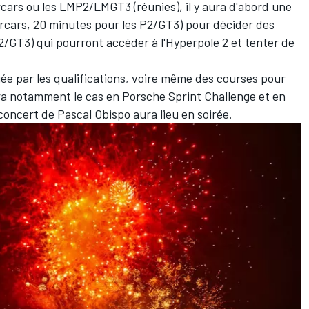
rcars ou les LMP2/LMGT3 (réunies), il y aura d'abord une
ercars, 20 minutes pour les P2/GT3) pour décider des
P2/GT3) qui pourront accéder à l'Hyperpole 2 et tenter de
ée par les qualifications, voire même des courses pour
era notamment le cas en Porsche Sprint Challenge et en
oncert de Pascal Obispo aura lieu en soirée.