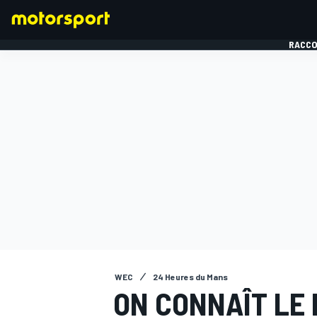
RACCO
FORMULE 1
WEC
24 Heures du Mans
ON CONNAÎT LE