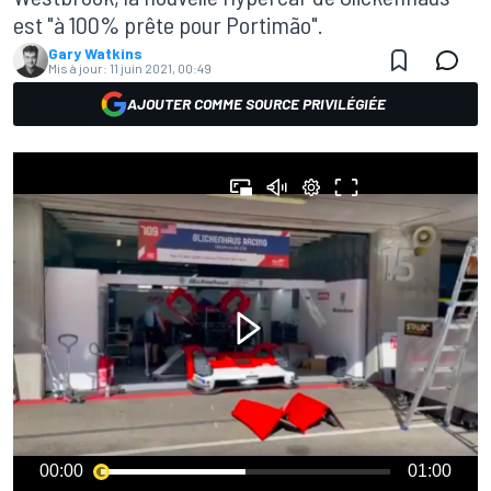
est "à 100% prête pour Portimão".
Gary Watkins
Mis à jour:
11 juin 2021, 00:49
AJOUTER COMME SOURCE PRIVILÉGIÉE
00:00
01:00