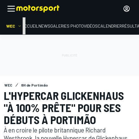
WEC
ACCUEIL
NEWS
GALERIES PHOTO
VIDÉOS
CALENDRIER
RÉSULT
WEC
8H de Portimão
L'HYPERCAR GLICKENHAUS
"À 100% PRÊTE" POUR SES
DÉBUTS À PORTIMÃO
À en croire le pilote britannique Richard
Westbrook, la nouvelle Hypercar de Glickenhaus