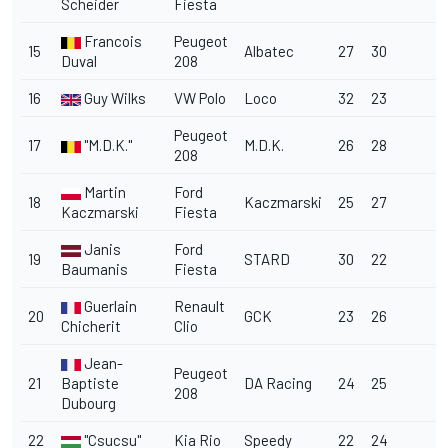
Scheider
Fiesta
Francois
Peugeot
15
Albatec
27
30
Duval
208
16
Guy Wilks
VW Polo
Loco
32
23
Peugeot
17
"M.D.K."
M.D.K.
26
28
208
Martin
Ford
18
Kaczmarski
25
27
Kaczmarski
Fiesta
Janis
Ford
19
STARD
30
22
Baumanis
Fiesta
Guerlain
Renault
20
GCK
23
26
Chicherit
Clio
Jean-
Peugeot
21
Baptiste
DA Racing
24
25
208
Dubourg
22
"Csucsu"
Kia Rio
Speedy
22
24