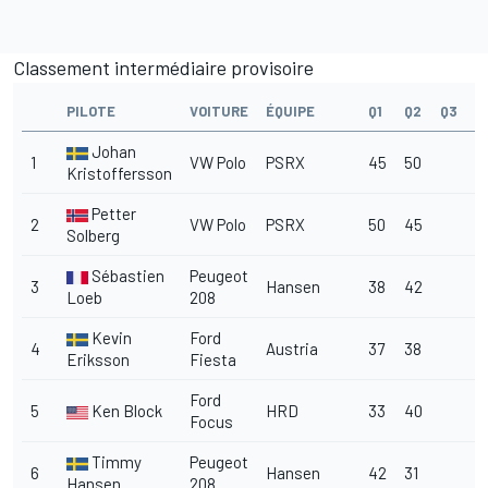
Classement intermédiaire provisoire
PILOTE
VOITURE
ÉQUIPE
Q1
Q2
Q3
Q
Johan
1
VW Polo
PSRX
45
50
Kristoffersson
Petter
2
VW Polo
PSRX
50
45
Solberg
Sébastien
Peugeot
3
Hansen
38
42
Loeb
208
Kevin
Ford
4
Austria
37
38
Eriksson
Fiesta
Ford
5
Ken Block
HRD
33
40
Focus
Timmy
Peugeot
6
Hansen
42
31
Hansen
208