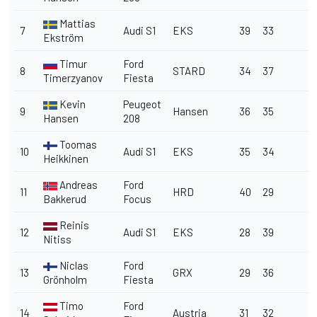
Mattias
7
Audi S1
EKS
39
33
Ekström
Timur
Ford
8
STARD
34
37
Timerzyanov
Fiesta
Kevin
Peugeot
9
Hansen
36
35
Hansen
208
Toomas
10
Audi S1
EKS
35
34
Heikkinen
Andreas
Ford
11
HRD
40
29
Bakkerud
Focus
Reinis
12
Audi S1
EKS
28
39
Nitiss
Niclas
Ford
13
GRX
29
36
Grönholm
Fiesta
Timo
Ford
14
Austria
31
32