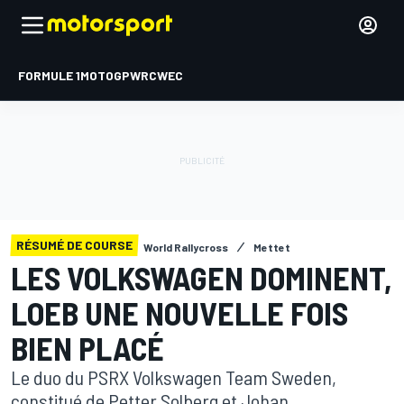
FORMULE 1
MOTOGP
WRC
WEC
RÉSUMÉ DE COURSE
World Rallycross
Mettet
LES VOLKSWAGEN DOMINENT,
LOEB UNE NOUVELLE FOIS
BIEN PLACÉ
Le duo du PSRX Volkswagen Team Sweden,
constitué de Petter Solberg et Johan