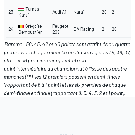
Tamás
23
Audi A1
K
árai
20
21
K
árai
Grégoire
Peugeot
24
DA Racing
21
20
Demoustier
208
Barème : 50, 45, 42 et 40 points sont attribués au quatre
premiers de chaque manche qualificative, puis 39, 38, 37,
etc. Les 16 premiers marquent 16 à un
point intermédiaire au championnat à l'issue des quatre
manches (PI), les 12 premiers passent en demi-finale
(rapportant de 6 à 1 point) et les six premiers de chaque
demi-finale en finale (rapportant 8, 5, 4, 3, 2 et 1 point
).