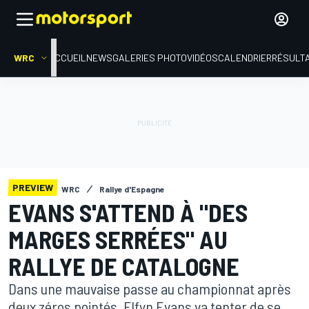
WRC
ACCUEIL
NEWS
GALERIES PHOTO
VIDÉOS
CALENDRIER
RÉSULT
PREVIEW
WRC
Rallye d'Espagne
EVANS S'ATTEND À "DES
MARGES SERRÉES" AU
RALLYE DE CATALOGNE
Dans une mauvaise passe au championnat après
deux zéros pointés, Elfyn Evans va tenter de se