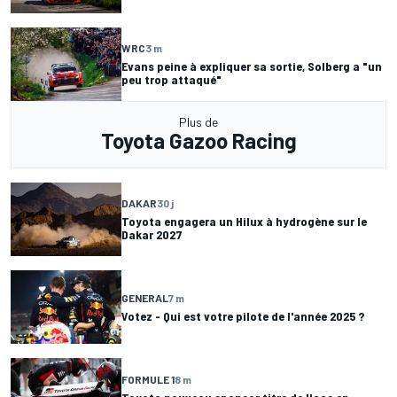
WRC
3 m
Evans peine à expliquer sa sortie, Solberg a "un
peu trop attaqué"
Plus de
Toyota Gazoo Racing
DAKAR
30 j
Toyota engagera un Hilux à hydrogène sur le
Dakar 2027
GENERAL
7 m
Votez - Qui est votre pilote de l'année 2025 ?
FORMULE 1
8 m