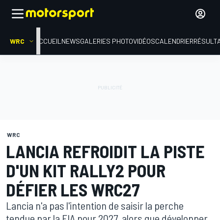
WRC
ACCUEIL
NEWS
GALERIES PHOTO
VIDÉOS
CALENDRIER
RÉSULT
WRC
LANCIA REFROIDIT LA PISTE
D'UN KIT RALLY2 POUR
DÉFIER LES WRC27
Lancia n'a pas l'intention de saisir la perche
tendue par la FIA pour 2027, alors que développer