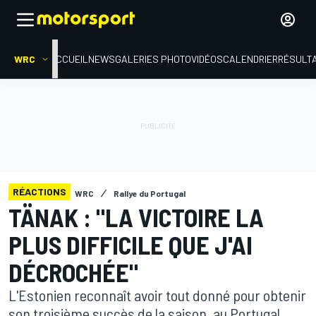
WRC
ACCUEIL
NEWS
GALERIES PHOTO
VIDÉOS
CALENDRIER
RÉSULT
RÉACTIONS
WRC
Rallye du Portugal
TÄNAK : "LA VICTOIRE LA
PLUS DIFFICILE QUE J'AI
DÉCROCHÉE"
L'Estonien reconnaît avoir tout donné pour obtenir
son troisième succès de la saison, au Portugal.