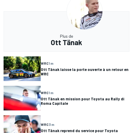
Plus de
Ott Tänak
WRC
1 m
Ott Tänak laisse la porte ouverte à un retour en
WRC
WRC
1 m
Ott Tänak en mission pour Toyota au Rally di
Roma Capitale
WRC
3 m
Ott Tänak reprend du service pour Toyota