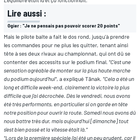
L'équilibre était là et ça fonctionnait."
Lire aussi :
Ogier : "Je ne pensais pas pouvoir scorer 20 points"
Mais le pilote balte a fait le dos rond, jusqu'à prendre
les commandes pour ne plus les quitter, tenant ainsi
tête à ses deux rivaux au championnat, qui ont dû se
contenter des accessits sur le podium final.
"C'est une
sensation agréable de monter sur la plus haute marche
du podium aujourd'hui"
, a expliqué Tänak.
"Cela a été un
long et difficile week-end, clairement la victoire la plus
difficile que j'ai décrochée. Dès le vendredi, nous avons
été très performants, en particulier si on garde en tête
notre position pour ouvrir la route. Samedi nous avons dû
nous battre très dur, mais aujourd'hui [dimanche] tout
s'est bien passé et la vitesse était là."
"Lors de la première spéciale j'ai été un peu prudent, car il