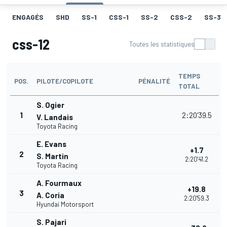
ENGAGÉS
SHD
SS-1
CSS-1
SS-2
CSS-2
SS-3
css-12
Toutes les statistiques
TEMPS
POS.
PILOTE/COPILOTE
PÉNALITÉ
TOTAL
S. Ogier
1
2:20'39.5
V. Landais
Toyota Racing
E. Evans
+1.7
2
S. Martin
2:20'41.2
Toyota Racing
A. Fourmaux
+19.8
3
A. Coria
2:20'59.3
Hyundai Motorsport
S. Pajari