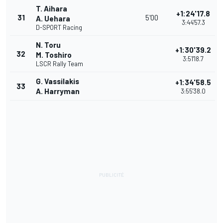
T. Aihara
+1:24'17.8
31
5'00
A. Uehara
3:44'57.3
D-SPORT Racing
N. Toru
+1:30'39.2
32
M. Toshiro
3:51'18.7
LSCR Rally Team
G. Vassilakis
+1:34'58.5
33
A. Harryman
3:55'38.0