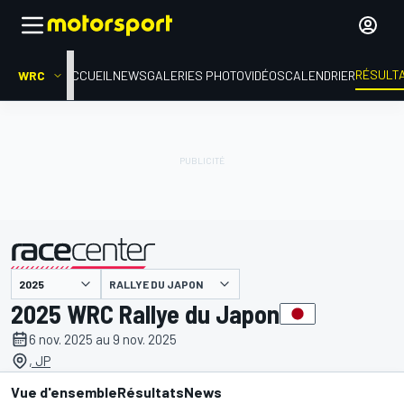
RÉSULT
WRC
ACCUEIL
NEWS
GALERIES PHOTO
VIDÉOS
CALENDRIER
RALLYE DU JAPON
présenté par
2025 WRC Rallye du Japon
6 nov. 2025 au 9 nov. 2025
, JP
Vue d'ensemble
Résultats
News