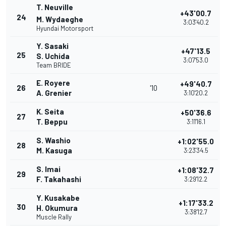
T. Neuville
+43'00.7
24
M. Wydaeghe
3:03'40.2
Hyundai Motorsport
Y. Sasaki
+47'13.5
25
S. Uchida
3:07'53.0
Team BRIDE
E. Royere
+49'40.7
26
'10
A. Grenier
3:10'20.2
K. Seita
+50'36.6
27
T. Beppu
3:11'16.1
S. Washio
+1:02'55.0
28
M. Kasuga
3:23'34.5
S. Imai
+1:08'32.7
29
F. Takahashi
3:29'12.2
Y. Kusakabe
+1:17'33.2
30
H. Okumura
3:38'12.7
Muscle Rally