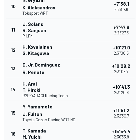
N. Gryazin
+7'38.1
10
K. Aleksandrov
2:28'17.6
Toksport WRT
J. Solans
+7'47.8
11
R. Sanjuan
2:28'27.3
PH.Ph
H. Kovalainen
+10'21.0
12
S. Kitagawa
2:31'00.5
D. Jr. Dominguez
+10'29.2
13
2:31'08.7
R. Penate
H. Arai
+10'41.3
14
T. Hiroki
2:31'20.8
R2R×YAHAGI Racing Team
Y. Yamamoto
+11'51.2
15
J. Fulton
2:32'30.7
Toyota Gazoo Racing WRT NG
T. Kamada
+15'54.4
16
M. Yuichi
2:36'33.9