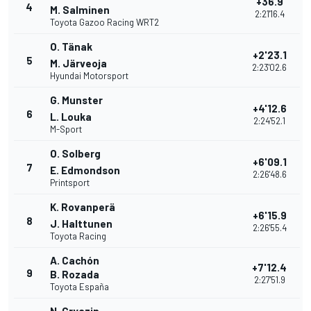
+36.9
4
M. Salminen
2:21'16.4
Toyota Gazoo Racing WRT2
O. Tänak
+2'23.1
5
M. Järveoja
2:23'02.6
Hyundai Motorsport
G. Munster
+4'12.6
6
L. Louka
2:24'52.1
M-Sport
O. Solberg
+6'09.1
7
E. Edmondson
2:26'48.6
Printsport
K. Rovanperä
+6'15.9
8
J. Halttunen
2:26'55.4
Toyota Racing
A. Cachón
+7'12.4
9
B. Rozada
2:27'51.9
Toyota España