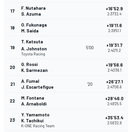
F. Nutahara
+16'52.9
17
S. Azuma
2:37'32.4
O. Fukunaga
+19'11.6
18
M. Saida
2:39'51.1
T. Katsuta
+19'31.7
19
5'00
A. Johnston
2:40'11.2
Toyota Racing
G. Rossi
+19'56.6
20
K. Sarmezan
2:40'36.1
A. Fumal
+26'27.1
21
'20
J. Escartefigue
2:47'06.6
M. Fontana
+28'46.0
22
A. Arnaboldi
2:49'25.5
Y. Yamamoto
+35'53.4
23
K. Tachikui
2:56'32.9
K-ONE Racing Team