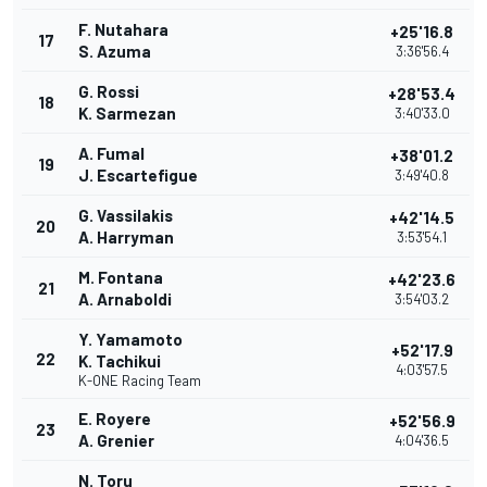
F. Nutahara
+25'16.8
17
S. Azuma
3:36'56.4
G. Rossi
+28'53.4
18
K. Sarmezan
3:40'33.0
A. Fumal
+38'01.2
19
J. Escartefigue
3:49'40.8
G. Vassilakis
+42'14.5
20
A. Harryman
3:53'54.1
M. Fontana
+42'23.6
21
A. Arnaboldi
3:54'03.2
Y. Yamamoto
+52'17.9
22
K. Tachikui
4:03'57.5
K-ONE Racing Team
E. Royere
+52'56.9
23
A. Grenier
4:04'36.5
N. Toru