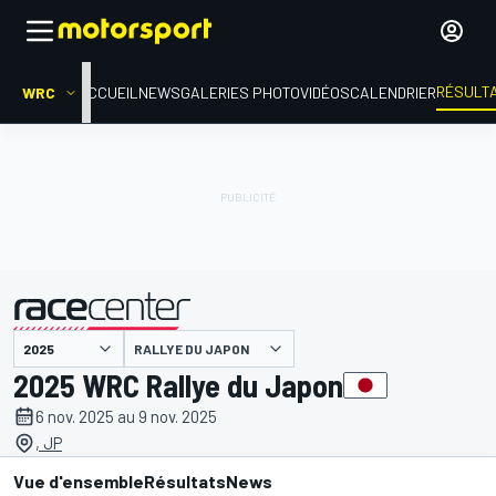
RÉSULT
WRC
ACCUEIL
NEWS
GALERIES PHOTO
VIDÉOS
CALENDRIER
RALLYE DU JAPON
présenté par
2025 WRC Rallye du Japon
6 nov. 2025 au 9 nov. 2025
, JP
Vue d'ensemble
Résultats
News