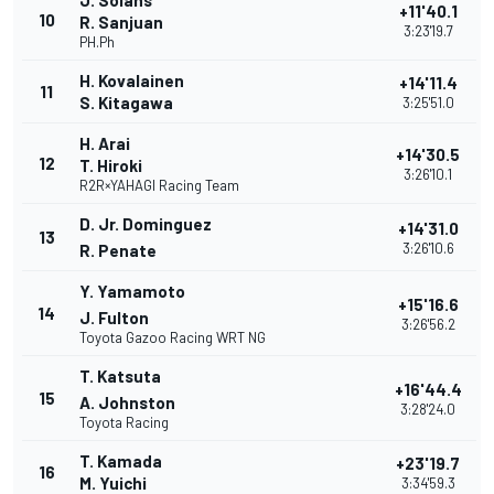
J. Solans
+11'40.1
10
R. Sanjuan
3:23'19.7
PH.Ph
H. Kovalainen
+14'11.4
11
S. Kitagawa
3:25'51.0
H. Arai
+14'30.5
12
T. Hiroki
3:26'10.1
R2R×YAHAGI Racing Team
D. Jr. Dominguez
+14'31.0
13
3:26'10.6
R. Penate
Y. Yamamoto
+15'16.6
14
J. Fulton
3:26'56.2
Toyota Gazoo Racing WRT NG
T. Katsuta
+16'44.4
15
A. Johnston
3:28'24.0
Toyota Racing
T. Kamada
+23'19.7
16
M. Yuichi
3:34'59.3