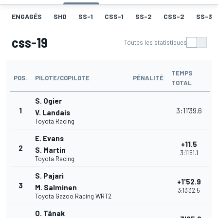
ENGAGÉS
SHD
SS-1
CSS-1
SS-2
CSS-2
SS-3
css-19
Toutes les statistiques
TEMPS
POS.
PILOTE/COPILOTE
PÉNALITÉ
TOTAL
S. Ogier
1
3:11'39.6
V. Landais
Toyota Racing
E. Evans
+11.5
2
S. Martin
3:11'51.1
Toyota Racing
S. Pajari
+1'52.9
3
M. Salminen
3:13'32.5
Toyota Gazoo Racing WRT2
O. Tänak