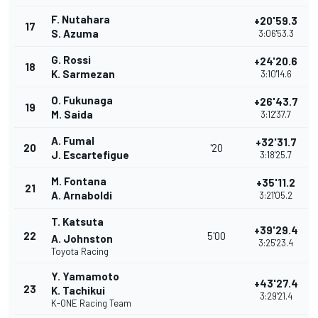
F. Nutahara
+20'59.3
17
S. Azuma
3:06'53.3
G. Rossi
+24'20.6
18
K. Sarmezan
3:10'14.6
O. Fukunaga
+26'43.7
19
M. Saida
3:12'37.7
A. Fumal
+32'31.7
20
'20
J. Escartefigue
3:18'25.7
M. Fontana
+35'11.2
21
A. Arnaboldi
3:21'05.2
T. Katsuta
+39'29.4
22
5'00
A. Johnston
3:25'23.4
Toyota Racing
Y. Yamamoto
+43'27.4
23
K. Tachikui
3:29'21.4
K-ONE Racing Team