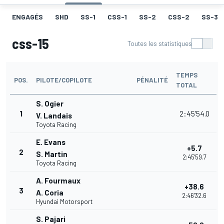
ENGAGÉS
SHD
SS-1
CSS-1
SS-2
CSS-2
SS-3
css-15
Toutes les statistiques
TEMPS
POS.
PILOTE/COPILOTE
PÉNALITÉ
TOTAL
S. Ogier
1
2:45'54.0
V. Landais
Toyota Racing
E. Evans
+5.7
2
S. Martin
2:45'59.7
Toyota Racing
A. Fourmaux
+38.6
3
A. Coria
2:46'32.6
Hyundai Motorsport
S. Pajari