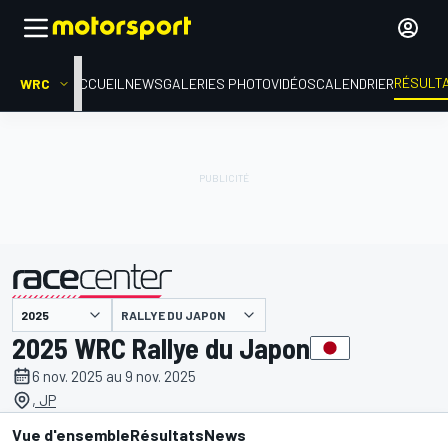
RÉSULT
WRC
ACCUEIL
NEWS
GALERIES PHOTO
VIDÉOS
CALENDRIER
RALLYE DU JAPON
présenté par
2025 WRC Rallye du Japon
6 nov. 2025 au 9 nov. 2025
, JP
Vue d'ensemble
Résultats
News