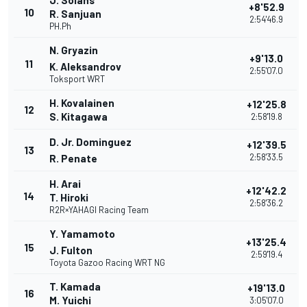
J. Solans
+8'52.9
10
R. Sanjuan
2:54'46.9
PH.Ph
N. Gryazin
+9'13.0
11
K. Aleksandrov
2:55'07.0
Toksport WRT
H. Kovalainen
+12'25.8
12
S. Kitagawa
2:58'19.8
D. Jr. Dominguez
+12'39.5
13
2:58'33.5
R. Penate
H. Arai
+12'42.2
14
T. Hiroki
2:58'36.2
R2R×YAHAGI Racing Team
Y. Yamamoto
+13'25.4
15
J. Fulton
2:59'19.4
Toyota Gazoo Racing WRT NG
T. Kamada
+19'13.0
16
M. Yuichi
3:05'07.0