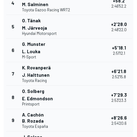
+58.2
4
M. Salminen
2:46'52.2
Toyota Gazoo Racing WRT2
O. Tänak
+2'28.0
5
M. Järveoja
2:48'22.0
Hyundai Motorsport
G. Munster
+5'18.1
6
L. Louka
2:51'12.1
M-Sport
K. Rovanperä
+6'21.8
7
J. Halttunen
2:52'15.8
Toyota Racing
O. Solberg
+7'29.3
8
E. Edmondson
2:53'23.3
Printsport
A. Cachón
+8'26.6
9
B. Rozada
2:54'20.6
Toyota España