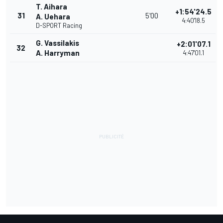
T. Aihara
+1:54'24.5
31
5'00
A. Uehara
4:40'18.5
D-SPORT Racing
G. Vassilakis
+2:01'07.1
32
A. Harryman
4:47'01.1