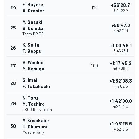
E. Royere
+56'28.7
24
1'10
A. Grenier
3:42'22.7
Y. Sasaki
+56'47.0
25
S. Uchida
3:42'41.0
Team BRIDE
K. Seita
+1:00'49.1
26
T. Beppu
3:46'43.1
S. Washio
+1:17'45.2
27
1'00
M. Kasuga
4:03'39.2
S. Imai
+1:32'08.3
28
F. Takahashi
4:18'02.3
N. Toru
+1:42'00.0
29
M. Toshiro
4:27'54.0
LSCR Rally Team
Y. Kusakabe
+1:46'25.6
30
H. Okumura
4:32'19.6
Muscle Rally