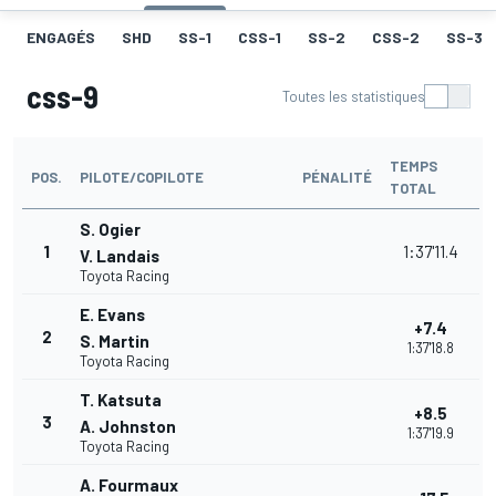
ENGAGÉS
SHD
SS-1
CSS-1
SS-2
CSS-2
SS-3
css-9
Toutes les statistiques
TEMPS
POS.
PILOTE/COPILOTE
PÉNALITÉ
TOTAL
S. Ogier
1
1:37'11.4
V. Landais
Toyota Racing
E. Evans
+7.4
2
S. Martin
1:37'18.8
Toyota Racing
T. Katsuta
+8.5
3
A. Johnston
1:37'19.9
Toyota Racing
A. Fourmaux