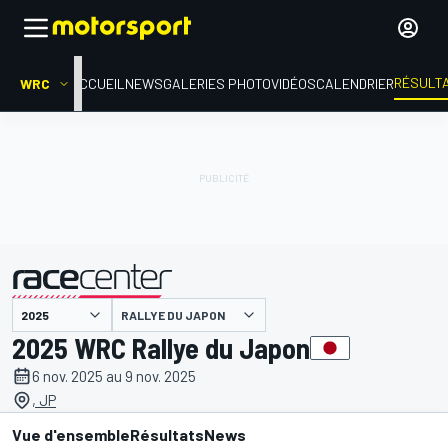
RÉSULT
WRC
ACCUEIL
NEWS
GALERIES PHOTO
VIDÉOS
CALENDRIER
RALLYE DU JAPON
présenté par
2025 WRC Rallye du Japon
6 nov. 2025 au 9 nov. 2025
, JP
Vue d'ensemble
Résultats
News