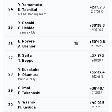
Y. Yamamoto
+23'57.6
24
K. Tachikui
2:01'09.0
K-ONE Racing Team
Y. Sasaki
+30'35.3
25
S. Uchida
2:07'46.7
Team BRIDE
E. Royere
+30'40.8
26
'10
A. Grenier
2:07'52.2
K. Seita
+33'17.3
27
T. Beppu
2:10'28.7
Y. Kusakabe
+35'37.4
28
H. Okumura
2:12'48.8
Muscle Rally
S. Imai
+36'40.1
29
F. Takahashi
2:13'51.5
S. Washio
+40'01.5
30
M. Kasuga
2:17'12.9