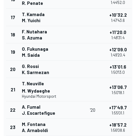
1:44'52.0
R. Penate
T. Kamada
+10'32.2
17
M. Yuichi
1:47'43.6
F. Nutahara
+11'20.0
18
S. Azuma
1:48'31.4
O. Fukunaga
+12'09.0
19
M. Saida
1:49'20.4
G. Rossi
+13'01.6
20
K. Sarmezan
1:50'13.0
T. Neuville
+13'06.7
21
M. Wydaeghe
1:50'18.1
Hyundai Motorsport
A. Fumal
+17'49.7
22
'20
J. Escartefigue
1:55'01.1
M. Fontana
+18'57.2
23
A. Arnaboldi
1:56'08.6