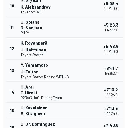
N. Gryazin
+5'09.4
10
K. Aleksandrov
1:42'20.8
Toksport WRT
J. Solans
+5'26.3
11
R. Sanjuan
1:42'37.7
PH.Ph
K. Rovanperä
+5'48.6
12
J. Halttunen
1:42'60.0
Toyota Racing
Y. Yamamoto
+6'41.7
13
J. Fulton
1:43'53.1
Toyota Gazoo Racing WRT NG
H. Arai
+7'13.2
14
T. Hiroki
1:44'24.6
R2R×YAHAGI Racing Team
H. Kovalainen
+7'13.5
15
S. Kitagawa
1:44'24.9
D. Jr. Dominguez
+7'40.6
16