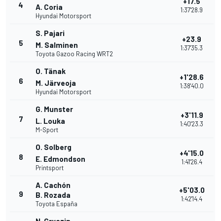
+17.5
4
A. Coria
1:37'28.9
Hyundai Motorsport
S. Pajari
+23.9
5
M. Salminen
1:37'35.3
Toyota Gazoo Racing WRT2
O. Tänak
+1'28.6
6
M. Järveoja
1:38'40.0
Hyundai Motorsport
G. Munster
+3'11.9
7
L. Louka
1:40'23.3
M-Sport
O. Solberg
+4'15.0
8
E. Edmondson
1:41'26.4
Printsport
A. Cachón
+5'03.0
9
B. Rozada
1:42'14.4
Toyota España