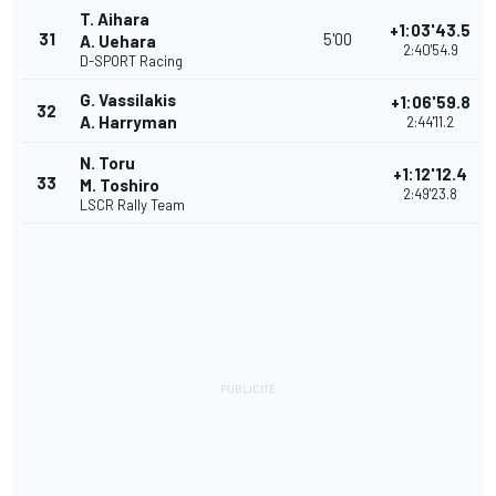
T. Aihara
+1:03'43.5
31
5'00
A. Uehara
2:40'54.9
D-SPORT Racing
G. Vassilakis
+1:06'59.8
32
A. Harryman
2:44'11.2
N. Toru
+1:12'12.4
33
M. Toshiro
2:49'23.8
LSCR Rally Team