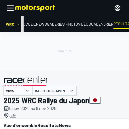
RÉSULT
WRC
ACCUEIL
NEWS
GALERIES PHOTO
VIDÉOS
CALENDRIER
RALLYE DU JAPON
présenté par
2025 WRC Rallye du Japon
6 nov. 2025 au 9 nov. 2025
, JP
Vue d'ensemble
Résultats
News