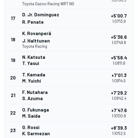
1:07'00.3
Toyota Gazoo Racing WRT NG
D. Jr. Dominguez
+5'00.7
17
1:07'13.9
R. Penate
K. Rovanperä
+5'36.6
18
J. Halttunen
1:07'49.8
Toyota Racing
N. Katsuta
+5'58.4
19
T. Yasui
1:08'11.6
T. Kamada
+7'01.3
20
M. Yuichi
1:09'14.5
F. Nutahara
+7'29.2
21
S. Azuma
1:09'42.4
O. Fukunaga
+7'47.6
22
M. Saida
1:10'00.8
G. Rossi
+8'39.3
23
K. Sarmezan
1:10'52.5