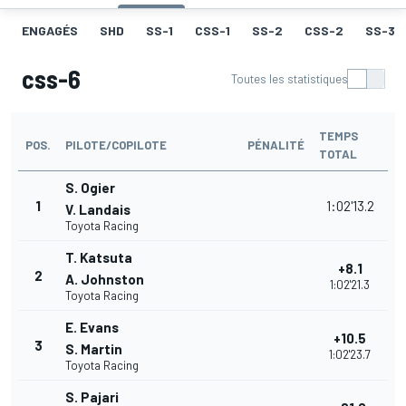
ENGAGÉS
SHD
SS-1
CSS-1
SS-2
CSS-2
SS-3
css-6
Toutes les statistiques
TEMPS
POS.
PILOTE/COPILOTE
PÉNALITÉ
TOTAL
S. Ogier
1
1:02'13.2
V. Landais
Toyota Racing
T. Katsuta
+8.1
2
A. Johnston
1:02'21.3
Toyota Racing
E. Evans
+10.5
3
S. Martin
1:02'23.7
Toyota Racing
S. Pajari