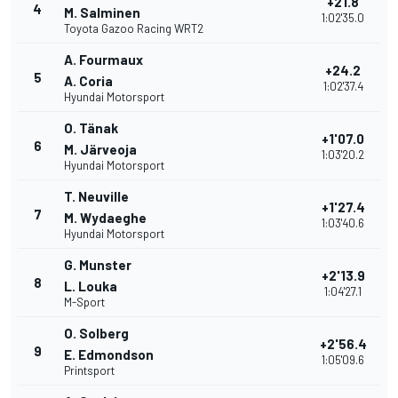
+21.8
4
M. Salminen
1:02'35.0
Toyota Gazoo Racing WRT2
A. Fourmaux
+24.2
5
A. Coria
1:02'37.4
Hyundai Motorsport
O. Tänak
+1'07.0
6
M. Järveoja
1:03'20.2
Hyundai Motorsport
T. Neuville
+1'27.4
7
M. Wydaeghe
1:03'40.6
Hyundai Motorsport
G. Munster
+2'13.9
8
L. Louka
1:04'27.1
M-Sport
O. Solberg
+2'56.4
9
E. Edmondson
1:05'09.6
Printsport