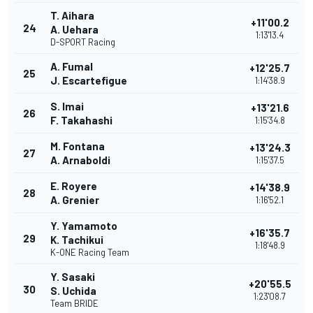
T. Aihara
+11'00.2
24
A. Uehara
1:13'13.4
D-SPORT Racing
A. Fumal
+12'25.7
25
J. Escartefigue
1:14'38.9
S. Imai
+13'21.6
26
F. Takahashi
1:15'34.8
M. Fontana
+13'24.3
27
A. Arnaboldi
1:15'37.5
E. Royere
+14'38.9
28
A. Grenier
1:16'52.1
Y. Yamamoto
+16'35.7
29
K. Tachikui
1:18'48.9
K-ONE Racing Team
Y. Sasaki
+20'55.5
30
S. Uchida
1:23'08.7
Team BRIDE