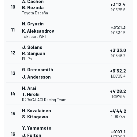
A. Cachón
+3'12.4
10
B. Rozada
1:05'25.6
Toyota España
N. Gryazin
+3'21.3
11
K. Aleksandrov
1:05'34.5
Toksport WRT
J. Solans
+3'33.0
12
R. Sanjuan
1:05'46.2
PH.Ph
G. Greensmith
+3'52.2
13
1:06'05.4
J. Andersson
H. Arai
+4'28.2
14
T. Hiroki
1:06'41.4
R2R×YAHAGI Racing Team
H. Kovalainen
+4'44.2
15
S. Kitagawa
1:06'57.4
Y. Yamamoto
+4'47.1
16
J. Fulton