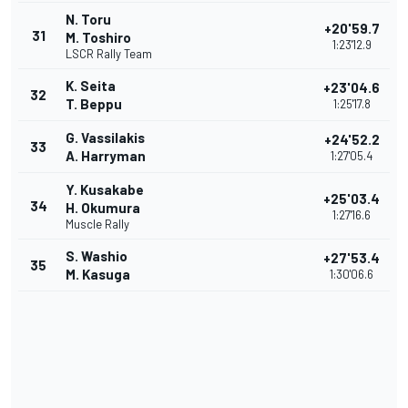
N. Toru
+20'59.7
31
M. Toshiro
1:23'12.9
LSCR Rally Team
K. Seita
+23'04.6
32
T. Beppu
1:25'17.8
G. Vassilakis
+24'52.2
33
A. Harryman
1:27'05.4
Y. Kusakabe
+25'03.4
34
H. Okumura
1:27'16.6
Muscle Rally
S. Washio
+27'53.4
35
M. Kasuga
1:30'06.6