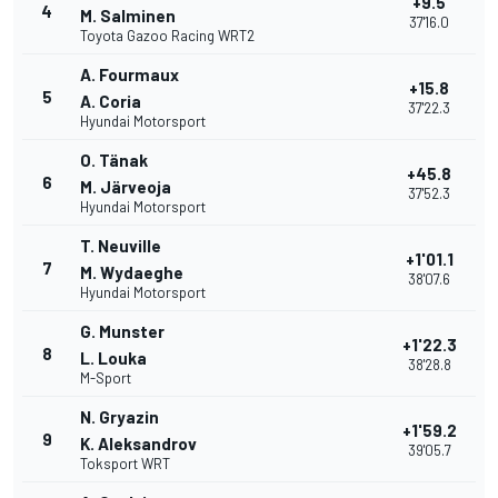
+9.5
4
M. Salminen
37'16.0
Toyota Gazoo Racing WRT2
A. Fourmaux
+15.8
5
A. Coria
37'22.3
Hyundai Motorsport
O. Tänak
+45.8
6
M. Järveoja
37'52.3
Hyundai Motorsport
T. Neuville
+1'01.1
7
M. Wydaeghe
38'07.6
Hyundai Motorsport
G. Munster
+1'22.3
8
L. Louka
38'28.8
M-Sport
N. Gryazin
+1'59.2
9
K. Aleksandrov
39'05.7
Toksport WRT