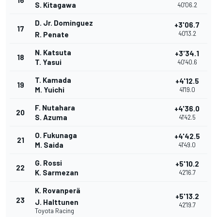
16
S. Kitagawa
40'06.2
D. Jr. Dominguez
+3'06.7
17
40'13.2
R. Penate
N. Katsuta
+3'34.1
18
T. Yasui
40'40.6
T. Kamada
+4'12.5
19
M. Yuichi
41'19.0
F. Nutahara
+4'36.0
20
S. Azuma
41'42.5
O. Fukunaga
+4'42.5
21
M. Saida
41'49.0
G. Rossi
+5'10.2
22
K. Sarmezan
42'16.7
K. Rovanperä
+5'13.2
23
J. Halttunen
42'19.7
Toyota Racing