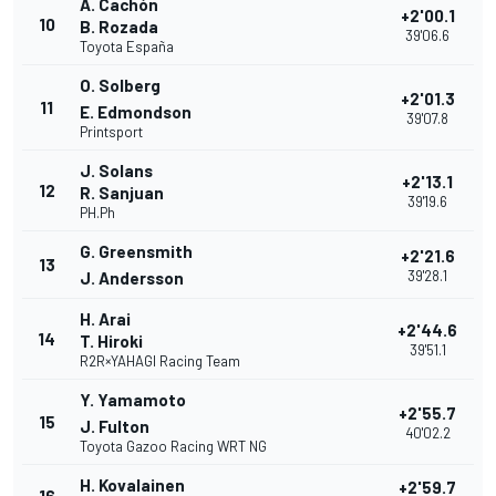
A. Cachón
+2'00.1
10
B. Rozada
39'06.6
Toyota España
O. Solberg
+2'01.3
11
E. Edmondson
39'07.8
Printsport
J. Solans
+2'13.1
12
R. Sanjuan
39'19.6
PH.Ph
G. Greensmith
+2'21.6
13
39'28.1
J. Andersson
H. Arai
+2'44.6
14
T. Hiroki
39'51.1
R2R×YAHAGI Racing Team
Y. Yamamoto
+2'55.7
15
J. Fulton
40'02.2
Toyota Gazoo Racing WRT NG
H. Kovalainen
+2'59.7