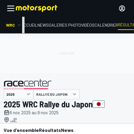
RÉSULT
WRC
ACCUEIL
NEWS
GALERIES PHOTO
VIDÉOS
CALENDRIER
RALLYE DU JAPON
présenté par
2025 WRC Rallye du Japon
6 nov. 2025 au 9 nov. 2025
, JP
Vue d'ensemble
Résultats
News