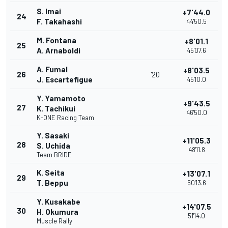
S. Imai
+7'44.0
24
F. Takahashi
44'50.5
M. Fontana
+8'01.1
25
A. Arnaboldi
45'07.6
A. Fumal
+8'03.5
26
'20
J. Escartefigue
45'10.0
Y. Yamamoto
+9'43.5
27
K. Tachikui
46'50.0
K-ONE Racing Team
Y. Sasaki
+11'05.3
28
S. Uchida
48'11.8
Team BRIDE
K. Seita
+13'07.1
29
T. Beppu
50'13.6
Y. Kusakabe
+14'07.5
30
H. Okumura
51'14.0
Muscle Rally