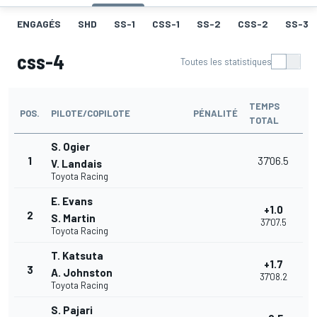
ENGAGÉS
SHD
SS-1
CSS-1
SS-2
CSS-2
SS-3
css-4
Toutes les statistiques
TEMPS
POS.
PILOTE/COPILOTE
PÉNALITÉ
TOTAL
S. Ogier
1
37'06.5
V. Landais
Toyota Racing
E. Evans
+1.0
2
S. Martin
37'07.5
Toyota Racing
T. Katsuta
+1.7
3
A. Johnston
37'08.2
Toyota Racing
S. Pajari