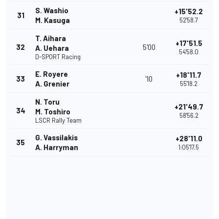
S. Washio
+15'52.2
31
M. Kasuga
52'58.7
T. Aihara
+17'51.5
32
5'00
A. Uehara
54'58.0
D-SPORT Racing
E. Royere
+18'11.7
33
'10
A. Grenier
55'18.2
N. Toru
+21'49.7
34
M. Toshiro
58'56.2
LSCR Rally Team
G. Vassilakis
+28'11.0
35
A. Harryman
1:05'17.5