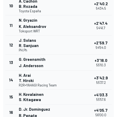
A. Cachón
+2'40.2
10
B. Rozada
54'34.5
Toyota España
N. Gryazin
+2'47.4
11
K. Aleksandrov
54'41.7
Toksport WRT
J. Solans
+2'59.7
12
R. Sanjuan
54'54.0
PH.Ph
G. Greensmith
+3'16.0
13
55'10.3
J. Andersson
H. Arai
+3'42.9
14
T. Hiroki
55'37.2
R2R×YAHAGI Racing Team
H. Kovalainen
+4'03.3
15
S. Kitagawa
55'57.6
D. Jr. Dominguez
+4'05.7
16
56'00.0
R. Penate