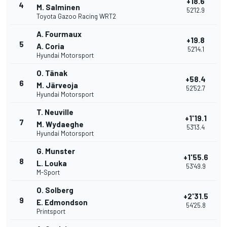
+18.6
4
M. Salminen
52'12.9
Toyota Gazoo Racing WRT2
A. Fourmaux
+19.8
5
A. Coria
52'14.1
Hyundai Motorsport
O. Tänak
+58.4
6
M. Järveoja
52'52.7
Hyundai Motorsport
T. Neuville
+1'19.1
7
M. Wydaeghe
53'13.4
Hyundai Motorsport
G. Munster
+1'55.6
8
L. Louka
53'49.9
M-Sport
O. Solberg
+2'31.5
9
E. Edmondson
54'25.8
Printsport