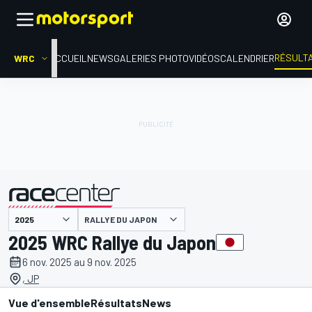
RÉSULT
WRC
ACCUEIL
NEWS
GALERIES PHOTO
VIDÉOS
CALENDRIER
RALLYE DU JAPON
présenté par
2025 WRC Rallye du Japon
6 nov. 2025 au 9 nov. 2025
, JP
Vue d'ensemble
Résultats
News