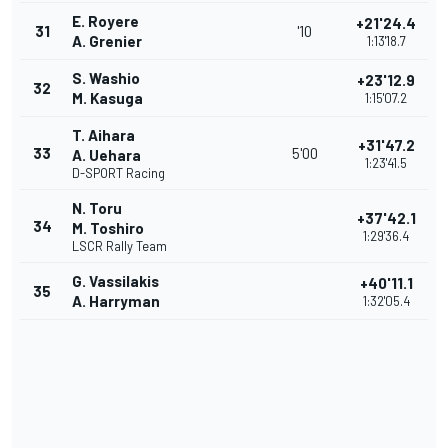
E. Royere
+21'24.4
31
'10
A. Grenier
1:13'18.7
S. Washio
+23'12.9
32
M. Kasuga
1:15'07.2
T. Aihara
+31'47.2
33
5'00
A. Uehara
1:23'41.5
D-SPORT Racing
N. Toru
+37'42.1
34
M. Toshiro
1:29'36.4
LSCR Rally Team
G. Vassilakis
+40'11.1
35
A. Harryman
1:32'05.4