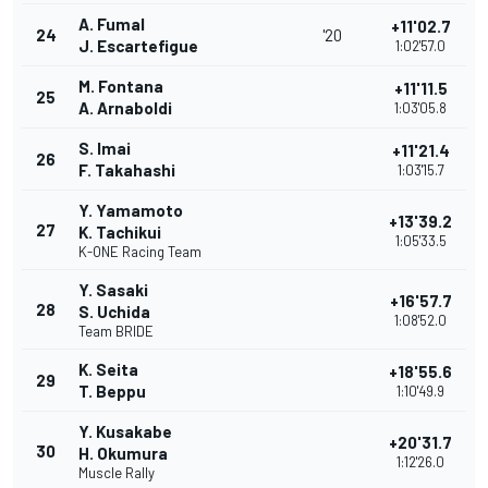
A. Fumal
+11'02.7
24
'20
J. Escartefigue
1:02'57.0
M. Fontana
+11'11.5
25
A. Arnaboldi
1:03'05.8
S. Imai
+11'21.4
26
F. Takahashi
1:03'15.7
Y. Yamamoto
+13'39.2
27
K. Tachikui
1:05'33.5
K-ONE Racing Team
Y. Sasaki
+16'57.7
28
S. Uchida
1:08'52.0
Team BRIDE
K. Seita
+18'55.6
29
T. Beppu
1:10'49.9
Y. Kusakabe
+20'31.7
30
H. Okumura
1:12'26.0
Muscle Rally