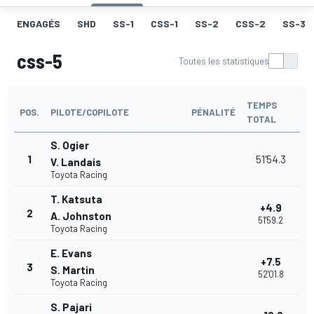
ENGAGÉS
SHD
SS-1
CSS-1
SS-2
CSS-2
SS-3
css-5
Toutes les statistiques
TEMPS
POS.
PILOTE/COPILOTE
PÉNALITÉ
TOTAL
S. Ogier
1
51'54.3
V. Landais
Toyota Racing
T. Katsuta
+4.9
2
A. Johnston
51'59.2
Toyota Racing
E. Evans
+7.5
3
S. Martin
52'01.8
Toyota Racing
S. Pajari