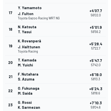
Y. Yamamoto
+4'07.7
17
J. Fulton
56'02.0
Toyota Gazoo Racing WRT NG
N. Katsuta
+5'01.9
18
T. Yasui
56'56.2
K. Rovanperä
+5'28.4
19
J. Halttunen
57'22.7
Toyota Racing
T. Kamada
+5'47.7
20
M. Yuichi
57'42.0
F. Nutahara
+6'19.0
21
S. Azuma
58'13.3
O. Fukunaga
+6'24.3
22
M. Saida
58'18.6
G. Rossi
+7'10.3
23
K. Sarmezan
59'04.6