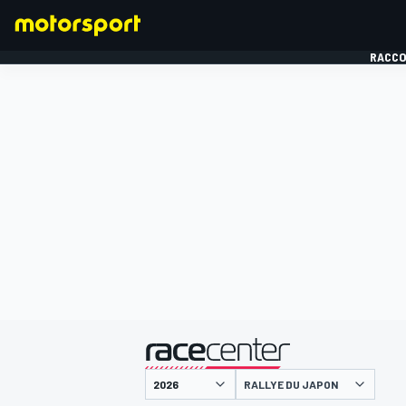
RACCO
FORMULE 1
présenté par
RALLYE DU JAPON