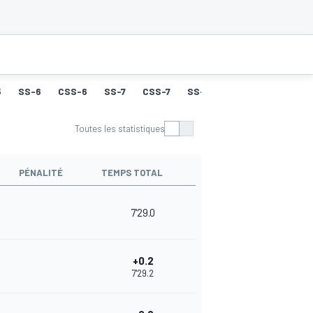
5
SS-6
CSS-6
SS-7
CSS-7
SS-8
CSS-8
SS-9
Toutes les statistiques
PÉNALITÉ
TEMPS TOTAL
7'29.0
+0.2
7'29.2