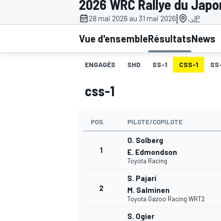
2026 WRC Rallye du Japo
|
28 mai 2026 au 31 mai 2026
, JP
Vue d'ensemble
Résultats
News
ENGAGÉS
SHD
SS-1
CSS-1
SS
MOTOGP
css-1
POS.
PILOTE/COPILOTE
O. Solberg
1
E. Edmondson
Toyota Racing
S. Pajari
2
M. Salminen
Toyota Gazoo Racing WRT2
S. Ogier