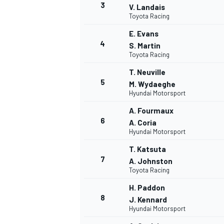
3
V. Landais
Toyota Racing
WRC
E. Evans
4
S. Martin
Toyota Racing
T. Neuville
5
M. Wydaeghe
Hyundai Motorsport
A. Fourmaux
6
A. Coria
Hyundai Motorsport
T. Katsuta
7
A. Johnston
Toyota Racing
WEC
H. Paddon
8
J. Kennard
Hyundai Motorsport