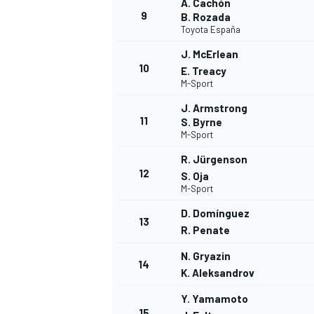
A. Cachón
9
B. Rozada
Toyota España
J. McErlean
10
E. Treacy
M-Sport
J. Armstrong
11
S. Byrne
M-Sport
R. Jürgenson
12
S. Oja
M-Sport
D. Domínguez
13
R. Penate
N. Gryazin
14
K. Aleksandrov
Y. Yamamoto
15