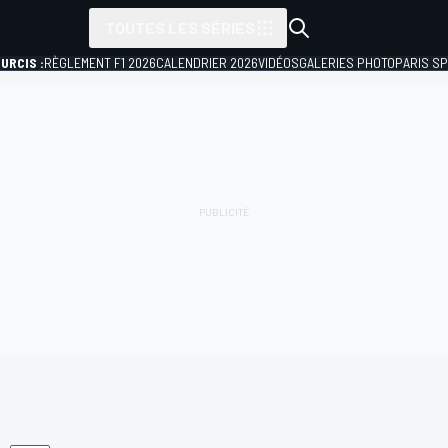
TOUTES LES SÉRIES
URCIS :
RÈGLEMENT F1 2026
CALENDRIER 2026
VIDÉOS
GALERIES PHOTO
PARIS S