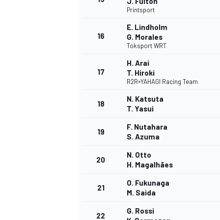
J. Fulton
Printsport
E. Lindholm
16
G. Morales
Toksport WRT
H. Arai
17
T. Hiroki
R2R×YAHAGI Racing Team
N. Katsuta
18
T. Yasui
F. Nutahara
19
S. Azuma
N. Otto
20
H. Magalhães
O. Fukunaga
21
M. Saida
G. Rossi
22