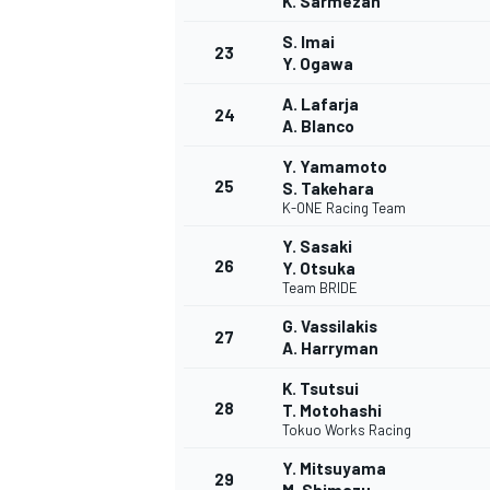
K. Sarmezan
S. Imai
23
Y. Ogawa
A. Lafarja
24
A. Blanco
AUTRES CHAMPIONNATS
Y. Yamamoto
25
S. Takehara
K-ONE Racing Team
Y. Sasaki
26
Y. Otsuka
Team BRIDE
G. Vassilakis
27
A. Harryman
K. Tsutsui
28
T. Motohashi
Tokuo Works Racing
Y. Mitsuyama
29