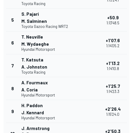
1:13'24.1
Toyota Racing
S. Pajari
+50.9
5
M. Salminen
1:13'48.5
Toyota Gazoo Racing WRT2
T. Neuville
+1'07.6
6
M. Wydaeghe
1:14'05.2
Hyundai Motorsport
T. Katsuta
+1'13.2
7
A. Johnston
1:14'10.8
Toyota Racing
A. Fourmaux
+1'25.7
8
A. Coria
1:14'23.3
Hyundai Motorsport
H. Paddon
+2'26.4
9
J. Kennard
1:15'24.0
Hyundai Motorsport
J. Armstrong
+2'50.3