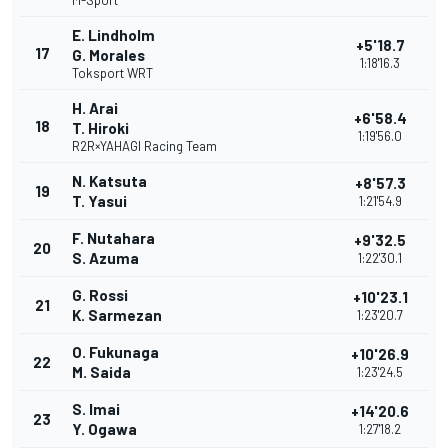
M-Sport
E. Lindholm
+5'18.7
17
G. Morales
1:18'16.3
Toksport WRT
H. Arai
+6'58.4
18
T. Hiroki
1:19'56.0
R2R×YAHAGI Racing Team
N. Katsuta
+8'57.3
19
T. Yasui
1:21'54.9
F. Nutahara
+9'32.5
20
S. Azuma
1:22'30.1
G. Rossi
+10'23.1
21
K. Sarmezan
1:23'20.7
O. Fukunaga
+10'26.9
22
M. Saida
1:23'24.5
S. Imai
+14'20.6
23
Y. Ogawa
1:27'18.2