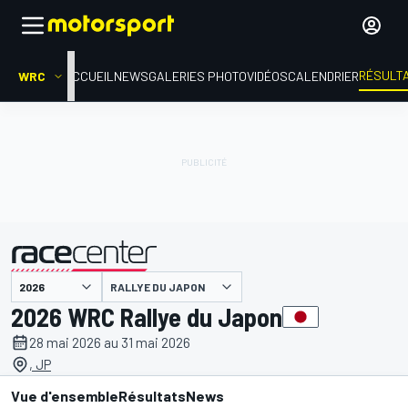
RÉSULT
WRC
ACCUEIL
NEWS
GALERIES PHOTO
VIDÉOS
CALENDRIER
RALLYE DU JAPON
présenté par
2026 WRC Rallye du Japon
28 mai 2026 au 31 mai 2026
, JP
Vue d'ensemble
Résultats
News