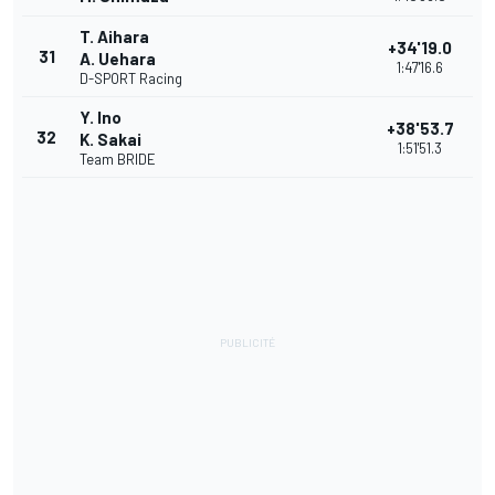
T. Aihara
+34'19.0
31
A. Uehara
1:47'16.6
D-SPORT Racing
Y. Ino
+38'53.7
32
K. Sakai
1:51'51.3
Team BRIDE