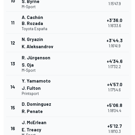
10
S. Byrne
1:15'47.9
M-Sport
A. Cachón
+3'36.0
11
B. Rozada
1:16'33.6
Toyota España
N. Gryazin
+3'44.3
12
1:16'41.9
K. Aleksandrov
R. Jürgenson
+4'34.6
13
S. Oja
1:17'32.2
M-Sport
Y. Yamamoto
+4'57.0
14
J. Fulton
1:17'54.6
Printsport
D. Domínguez
+5'06.8
15
1:18'04.4
R. Penate
J. McErlean
+5'12.7
16
E. Treacy
1:18'10.3