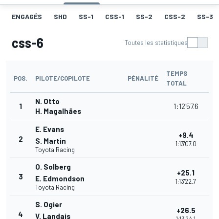
ENGAGÉS
SHD
SS-1
CSS-1
SS-2
CSS-2
SS-3
css-6
Toutes les statistiques
TEMPS
POS.
PILOTE/COPILOTE
PÉNALITÉ
TOTAL
N. Otto
1
1:12'57.6
H. Magalhães
E. Evans
+9.4
2
S. Martin
1:13'07.0
Toyota Racing
O. Solberg
+25.1
3
E. Edmondson
1:13'22.7
Toyota Racing
S. Ogier
+26.5
4
V. Landais