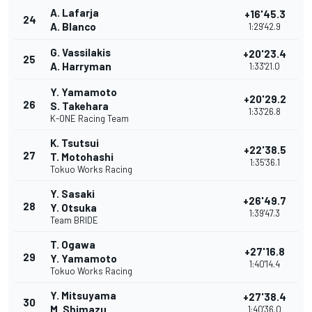
A. Lafarja
+16'45.3
24
A. Blanco
1:29'42.9
G. Vassilakis
+20'23.4
25
A. Harryman
1:33'21.0
Y. Yamamoto
+20'29.2
26
S. Takehara
1:33'26.8
K-ONE Racing Team
K. Tsutsui
+22'38.5
27
T. Motohashi
1:35'36.1
Tokuo Works Racing
Y. Sasaki
+26'49.7
28
Y. Otsuka
1:39'47.3
Team BRIDE
T. Ogawa
+27'16.8
29
Y. Yamamoto
1:40'14.4
Tokuo Works Racing
Y. Mitsuyama
+27'38.4
30
M. Shimazu
1:40'36.0