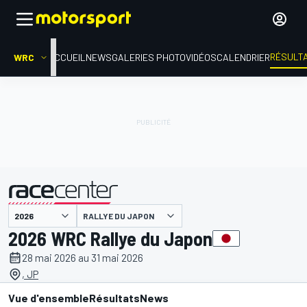
RÉSULT
WRC
ACCUEIL
NEWS
GALERIES PHOTO
VIDÉOS
CALENDRIER
RALLYE DU JAPON
présenté par
2026 WRC Rallye du Japon
28 mai 2026 au 31 mai 2026
, JP
Vue d'ensemble
Résultats
News