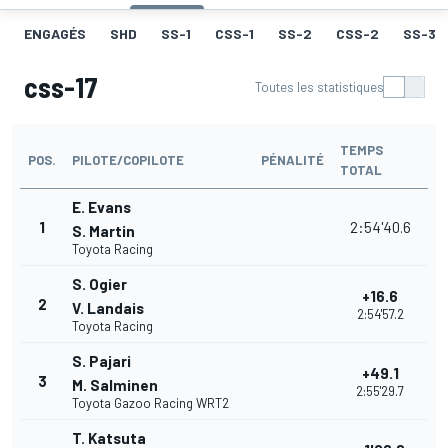
ENGAGÉS
SHD
SS-1
CSS-1
SS-2
CSS-2
SS-3
css-17
Toutes les statistiques
TEMPS
POS.
PILOTE/COPILOTE
PÉNALITÉ
TOTAL
E. Evans
1
2:54'40.6
S. Martin
Toyota Racing
S. Ogier
+16.6
2
V. Landais
2:54'57.2
Toyota Racing
S. Pajari
+49.1
3
M. Salminen
2:55'29.7
Toyota Gazoo Racing WRT2
T. Katsuta