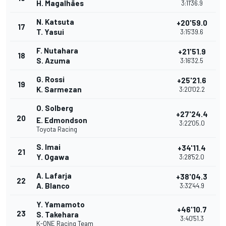
H. Magalhães
3:11'36.9
N. Katsuta
+20'59.0
17
T. Yasui
3:15'39.6
F. Nutahara
+21'51.9
18
S. Azuma
3:16'32.5
G. Rossi
+25'21.6
19
K. Sarmezan
3:20'02.2
O. Solberg
+27'24.4
20
E. Edmondson
3:22'05.0
Toyota Racing
S. Imai
+34'11.4
21
Y. Ogawa
3:28'52.0
A. Lafarja
+38'04.3
22
A. Blanco
3:32'44.9
Y. Yamamoto
+46'10.7
23
S. Takehara
3:40'51.3
K-ONE Racing Team