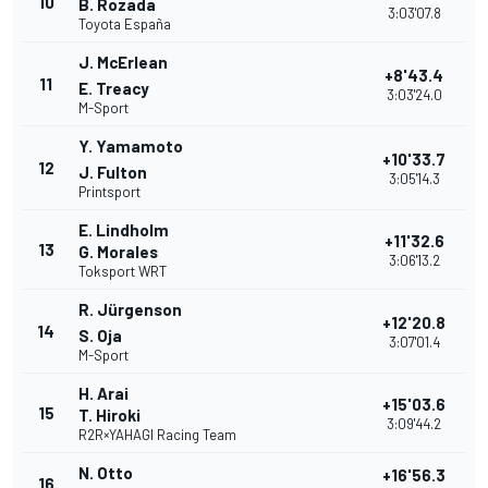
10
B. Rozada
3:03'07.8
Toyota España
J. McErlean
+8'43.4
11
E. Treacy
3:03'24.0
M-Sport
Y. Yamamoto
+10'33.7
12
J. Fulton
3:05'14.3
Printsport
E. Lindholm
+11'32.6
13
G. Morales
3:06'13.2
Toksport WRT
R. Jürgenson
+12'20.8
14
S. Oja
3:07'01.4
M-Sport
H. Arai
+15'03.6
15
T. Hiroki
3:09'44.2
R2R×YAHAGI Racing Team
N. Otto
+16'56.3
16