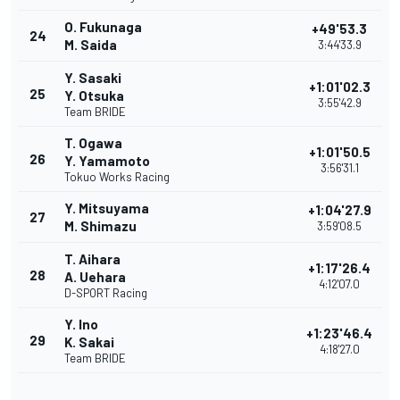
O. Fukunaga
+49'53.3
24
M. Saida
3:44'33.9
Y. Sasaki
+1:01'02.3
25
Y. Otsuka
3:55'42.9
Team BRIDE
T. Ogawa
+1:01'50.5
26
Y. Yamamoto
3:56'31.1
Tokuo Works Racing
Y. Mitsuyama
+1:04'27.9
27
M. Shimazu
3:59'08.5
T. Aihara
+1:17'26.4
28
A. Uehara
4:12'07.0
D-SPORT Racing
Y. Ino
+1:23'46.4
29
K. Sakai
4:18'27.0
Team BRIDE