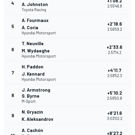
+1'08.2
4
A. Johnston
2:55'48.8
Toyota Racing
A. Fourmaux
+2'18.6
5
A. Coria
2:56'59.2
Hyundai Motorsport
T. Neuville
+2'33.6
6
M. Wydaeghe
2:57'14.2
Hyundai Motorsport
H. Paddon
+4'11.7
7
J. Kennard
2:58'52.3
Hyundai Motorsport
J. Armstrong
+5'10.2
8
S. Byrne
2:59'50.8
M-Sport
N. Gryazin
+8'21.6
9
3:03'02.2
K. Aleksandrov
A. Cachón
+8'27.2