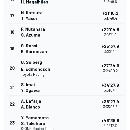
H. Magalhães
3:13'49.8
N. Katsuta
+21'10.2
17
T. Yasui
3:17'46.4
F. Nutahara
+22'04.8
18
S. Azuma
3:18'41.0
G. Rossi
+25'37.9
19
K. Sarmezan
3:22'14.1
O. Solberg
+27'24.0
20
E. Edmondson
3:24'00.2
Toyota Racing
S. Imai
+34'27.9
21
Y. Ogawa
3:31'04.1
A. Lafarja
+38'27.4
22
A. Blanco
3:35'03.6
Y. Yamamoto
+46'35.8
23
S. Takehara
3:43'12.0
K-ONE Racing Team