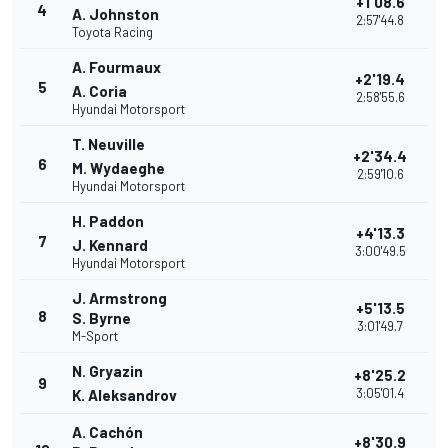
+1'08.6
4
A. Johnston
2:57'44.8
Toyota Racing
A. Fourmaux
+2'19.4
5
A. Coria
2:58'55.6
Hyundai Motorsport
T. Neuville
+2'34.4
6
M. Wydaeghe
2:59'10.6
Hyundai Motorsport
H. Paddon
+4'13.3
7
J. Kennard
3:00'49.5
Hyundai Motorsport
J. Armstrong
+5'13.5
8
S. Byrne
3:01'49.7
M-Sport
N. Gryazin
+8'25.2
9
3:05'01.4
K. Aleksandrov
A. Cachón
+8'30.9