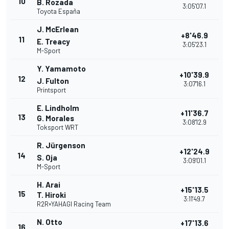
10
B. Rozada
3:05'07.1
Toyota España
J. McErlean
+8'46.9
11
E. Treacy
3:05'23.1
M-Sport
Y. Yamamoto
+10'39.9
12
J. Fulton
3:07'16.1
Printsport
E. Lindholm
+11'36.7
13
G. Morales
3:08'12.9
Toksport WRT
R. Jürgenson
+12'24.9
14
S. Oja
3:09'01.1
M-Sport
H. Arai
+15'13.5
15
T. Hiroki
3:11'49.7
R2R×YAHAGI Racing Team
N. Otto
+17'13.6
16