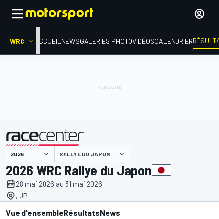
RÉSULT
WRC
ACCUEIL
NEWS
GALERIES PHOTO
VIDÉOS
CALENDRIER
RALLYE DU JAPON
présenté par
2026 WRC Rallye du Japon
28 mai 2026 au 31 mai 2026
, JP
Vue d'ensemble
Résultats
News