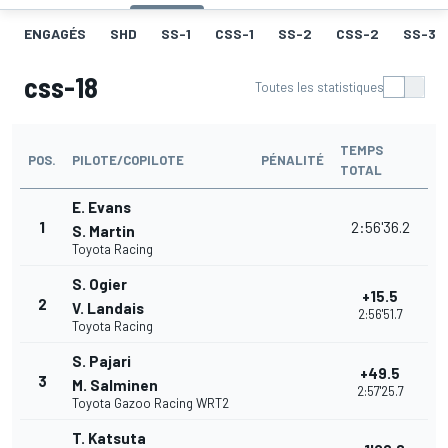
ENGAGÉS
SHD
SS-1
CSS-1
SS-2
CSS-2
SS-3
css-18
Toutes les statistiques
TEMPS
POS.
PILOTE/COPILOTE
PÉNALITÉ
TOTAL
E. Evans
1
2:56'36.2
S. Martin
Toyota Racing
S. Ogier
+15.5
2
V. Landais
2:56'51.7
Toyota Racing
S. Pajari
+49.5
3
M. Salminen
2:57'25.7
Toyota Gazoo Racing WRT2
T. Katsuta