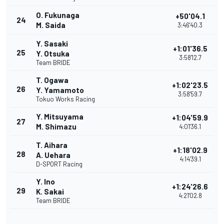
O. Fukunaga
+50'04.1
24
M. Saida
3:46'40.3
Y. Sasaki
+1:01'36.5
25
Y. Otsuka
3:58'12.7
Team BRIDE
T. Ogawa
+1:02'23.5
26
Y. Yamamoto
3:58'59.7
Tokuo Works Racing
Y. Mitsuyama
+1:04'59.9
27
M. Shimazu
4:01'36.1
T. Aihara
+1:18'02.9
28
A. Uehara
4:14'39.1
D-SPORT Racing
Y. Ino
+1:24'26.6
29
K. Sakai
4:21'02.8
Team BRIDE