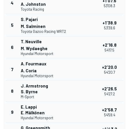
+1'07.6
4
A. Johnston
53'08.3
Toyota Racing
S. Pajari
+1'38.9
5
M. Salminen
53'39.6
Toyota Gazoo Racing WRT2
T. Neuville
+2'16.8
6
M. Wydaeghe
54'17.5
Hyundai Motorsport
A. Fourmaux
+2'20.0
7
A. Coria
54'20.7
Hyundai Motorsport
J. Armstrong
+2'26.5
8
S. Byrne
54'27.2
M-Sport
E. Lappi
+2'58.7
9
E. Mälkönen
54'59.4
Hyundai Motorsport
G. Greensmith