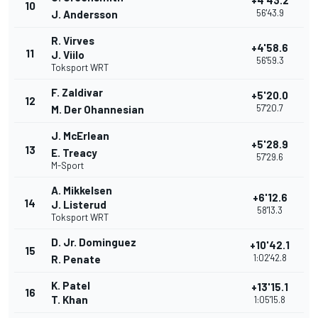
+4'43.2
10
56'43.9
J. Andersson
R. Virves
+4'58.6
11
J. Viilo
56'59.3
Toksport WRT
F. Zaldivar
+5'20.0
12
57'20.7
M. Der Ohannesian
J. McErlean
+5'28.9
13
E. Treacy
57'29.6
M-Sport
A. Mikkelsen
+6'12.6
14
J. Listerud
58'13.3
Toksport WRT
D. Jr. Dominguez
+10'42.1
15
1:02'42.8
R. Penate
K. Patel
+13'15.1
16
T. Khan
1:05'15.8