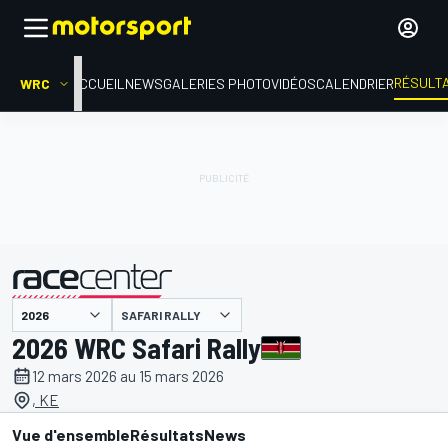
RÉSULT
WRC
ACCUEIL
NEWS
GALERIES PHOTO
VIDÉOS
CALENDRIER
SAFARI RALLY
présenté par
2026 WRC Safari Rally
12 mars 2026 au 15 mars 2026
, KE
Vue d'ensemble
Résultats
News