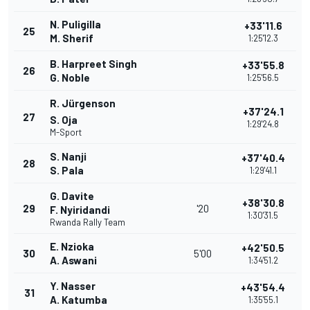
N. Puligilla
+33'11.6
25
M. Sherif
1:25'12.3
B. Harpreet Singh
+33'55.8
26
G. Noble
1:25'56.5
R. Jürgenson
+37'24.1
27
S. Oja
1:29'24.8
M-Sport
S. Nanji
+37'40.4
28
S. Pala
1:29'41.1
G. Davite
+38'30.8
29
'20
F. Nyiridandi
1:30'31.5
Rwanda Rally Team
E. Nzioka
+42'50.5
30
5'00
A. Aswani
1:34'51.2
Y. Nasser
+43'54.4
31
A. Katumba
1:35'55.1