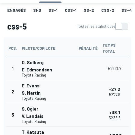
ENGAGÉS
SHD
SS-1
CSS-1
SS-2
CSS-2
SS-4
css-5
Toutes les statistiques
TEMPS
POS.
PILOTE/COPILOTE
PÉNALITÉ
TOTAL
O. Solberg
1
52'00.7
E. Edmondson
Toyota Racing
E. Evans
+27.2
2
S. Martin
52'27.9
Toyota Racing
S. Ogier
+38.1
3
V. Landais
52'38.8
Toyota Racing
T. Katsuta