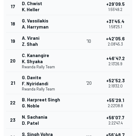
D. Chwist
+29'09.5
17
K. Heller
1:55'49.2
G. Vassilakis
+31'45.4
18
A. Harryman
1:58'25.1
A. Virani
+42'05.6
19
'10
Z. Shah
2:08'45.3
C. Kanangire
+46'47.2
20
K. Shyaka
2:13'26.9
Rwanda Rally Team
G. Davite
+52'52.3
21
'20
F. Nyiridandi
2:19'32.0
Rwanda Rally Team
B. Harpreet Singh
+55'29.1
22
G. Noble
2:22'08.8
N. Sachania
+56'07.7
23
D. Patel
2:22'47.4
S. Singh Vohra
+56'48.7