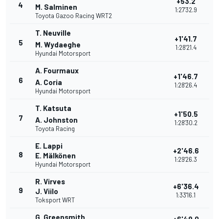
+53.2
4
M. Salminen
1:27'32.9
Toyota Gazoo Racing WRT2
T. Neuville
+1'41.7
5
M. Wydaeghe
1:28'21.4
Hyundai Motorsport
A. Fourmaux
+1'46.7
6
A. Coria
1:28'26.4
Hyundai Motorsport
T. Katsuta
+1'50.5
7
A. Johnston
1:28'30.2
Toyota Racing
E. Lappi
+2'46.6
8
E. Mälkönen
1:29'26.3
Hyundai Motorsport
R. Virves
+6'36.4
9
J. Viilo
1:33'16.1
Toksport WRT
G. Greensmith