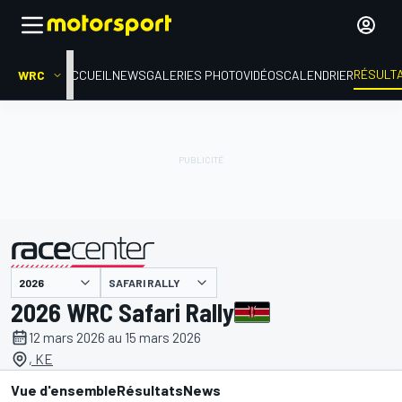
RÉSULT
WRC
ACCUEIL
NEWS
GALERIES PHOTO
VIDÉOS
CALENDRIER
SAFARI RALLY
présenté par
2026 WRC Safari Rally
12 mars 2026 au 15 mars 2026
, KE
Vue d'ensemble
Résultats
News