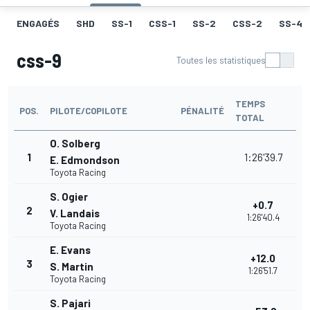
ENGAGÉS
SHD
SS-1
CSS-1
SS-2
CSS-2
SS-4
css-9
Toutes les statistiques
TEMPS
POS.
PILOTE/COPILOTE
PÉNALITÉ
TOTAL
O. Solberg
1
1:26'39.7
E. Edmondson
Toyota Racing
S. Ogier
+0.7
2
V. Landais
1:26'40.4
Toyota Racing
E. Evans
+12.0
3
S. Martin
1:26'51.7
Toyota Racing
S. Pajari