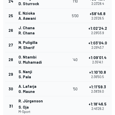
24
1'10
D. Sturrock
2:23'28.4
E. Nzioka
+58'46.8
25
5'00
A. Aswani
2:25'26.5
J. Chana
+1:02'24.2
26
R. Chana
2:29'03.9
N. Puligilla
+1:03'04.0
27
M. Sherif
2:29'43.7
O. Ntambi
+1:09'01.4
28
'40
U. Muhamadi
2:35'41.1
S. Nanji
+1:10'10.8
29
S. Pala
2:36'50.5
A. Lafarja
+1:11'59.3
30
'50
G. Maune
2:38'39.0
R. Jürgenson
+1:18'46.5
31
S. Oja
2:45'26.2
M-Sport