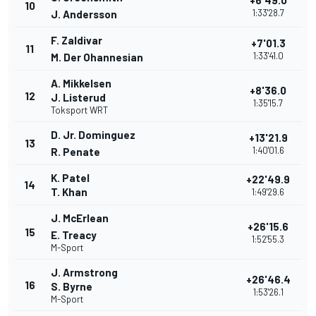
+6'49.0
10
1:33'28.7
J. Andersson
F. Zaldivar
+7'01.3
11
1:33'41.0
M. Der Ohannesian
A. Mikkelsen
+8'36.0
12
J. Listerud
1:35'15.7
Toksport WRT
D. Jr. Dominguez
+13'21.9
13
1:40'01.6
R. Penate
K. Patel
+22'49.9
14
T. Khan
1:49'29.6
J. McErlean
+26'15.6
15
E. Treacy
1:52'55.3
M-Sport
J. Armstrong
+26'46.4
16
S. Byrne
1:53'26.1
M-Sport