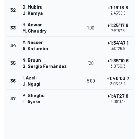
D. Mubiru
+1:19'16.8
32
J. Kamya
2:45'56.5
H. Anwar
+1:25'17.8
33
1'00
M. Chaudry
2:51'57.5
Y. Nasser
+1:34'47.1
34
A. Katumba
3:01'26.8
N. Bruun
+1:35'10.6
35
'20
G. Sergio Fernández
3:01'50.3
I. Azeli
+1:40'03.7
36
5'00
J. Ngugi
3:06'43.4
P. Sheghu
+1:41'27.8
37
L. Ayuko
3:08'07.5