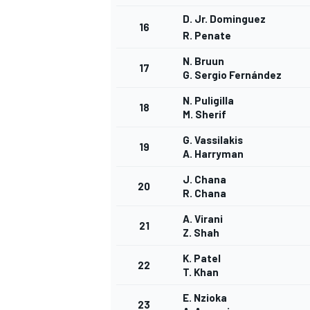
D. Jr. Dominguez
16
R. Penate
N. Bruun
17
G. Sergio Fernández
N. Puligilla
18
M. Sherif
G. Vassilakis
19
A. Harryman
J. Chana
20
R. Chana
A. Virani
21
Z. Shah
K. Patel
22
T. Khan
E. Nzioka
23