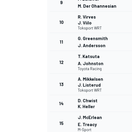
9
M. Der Ohannesian
R. Virves
10
J. Viilo
Toksport WRT
G. Greensmith
11
J. Andersson
T. Katsuta
12
A. Johnston
Toyota Racing
A. Mikkelsen
13
J. Listerud
Toksport WRT
D. Chwist
14
K. Heller
J. McErlean
15
E. Treacy
M-Sport