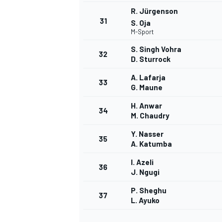
R. Jürgenson
31
S. Oja
M-Sport
S. Singh Vohra
32
D. Sturrock
A. Lafarja
33
G. Maune
H. Anwar
34
M. Chaudry
Y. Nasser
35
A. Katumba
I. Azeli
36
J. Ngugi
P. Sheghu
37
L. Ayuko