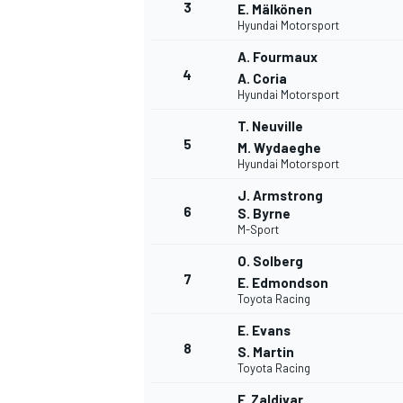
3
E. Mälkönen
Hyundai Motorsport
WRC
A. Fourmaux
4
A. Coria
Hyundai Motorsport
T. Neuville
5
M. Wydaeghe
Hyundai Motorsport
J. Armstrong
6
S. Byrne
M-Sport
O. Solberg
7
E. Edmondson
Toyota Racing
WEC
E. Evans
8
S. Martin
Toyota Racing
F. Zaldivar