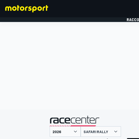
RACCO
FORMULE 1
présenté par
SAFARI RALLY