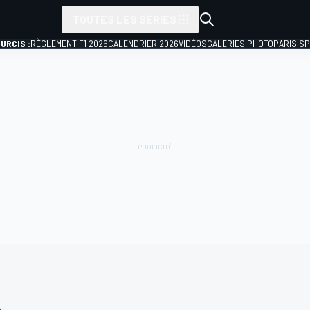
TOUTES LES SÉRIES
URCIS :
RÈGLEMENT F1 2026
CALENDRIER 2026
VIDÉOS
GALERIES PHOTO
PARIS S