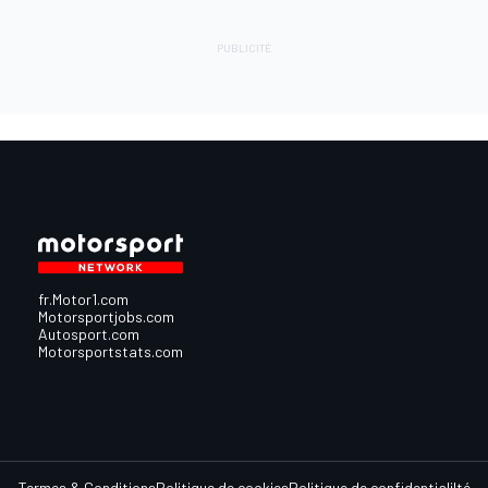
fr.Motor1.com
Motorsportjobs.com
Autosport.com
Motorsportstats.com
Termes & Conditions
Politique de cookies
Politique de confidentialilté