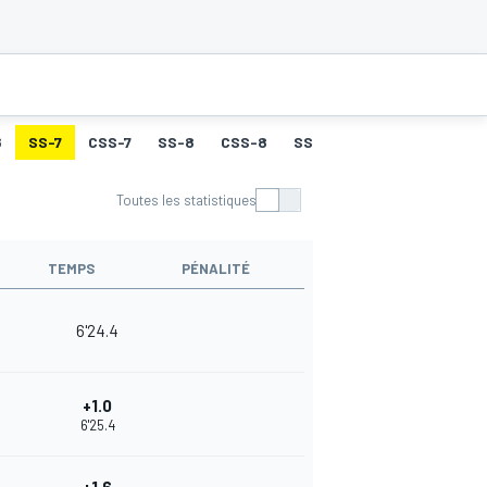
6
SS-7
CSS-7
SS-8
CSS-8
SS-9
CSS-9
SS-10
Toutes les statistiques
TEMPS
PÉNALITÉ
6'24.4
+1.0
6'25.4