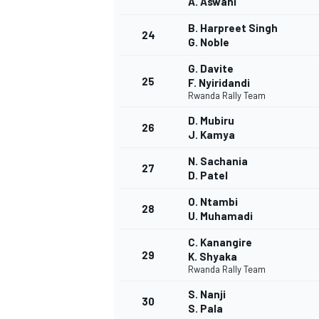
A. Aswani
B. Harpreet Singh
24
G. Noble
G. Davite
25
F. Nyiridandi
AUTRES CHAMPIONNATS
Rwanda Rally Team
D. Mubiru
26
J. Kamya
N. Sachania
27
D. Patel
O. Ntambi
28
U. Muhamadi
C. Kanangire
29
K. Shyaka
Rwanda Rally Team
S. Nanji
30
S. Pala