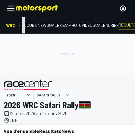
RÉSULT
WRC
ACCUEIL
NEWS
GALERIES PHOTO
VIDÉOS
CALENDRIER
SAFARI RALLY
présenté par
2026 WRC Safari Rally
12 mars 2026 au 15 mars 2026
, KE
Vue d'ensemble
Résultats
News