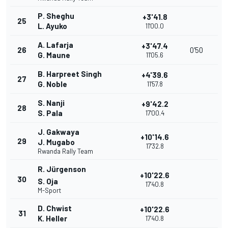
P. Sheghu
+3'41.8
25
L. Ayuko
11'00.0
A. Lafarja
+3'47.4
26
0'50
G. Maune
11'05.6
B. Harpreet Singh
+4'39.6
27
G. Noble
11'57.8
S. Nanji
+9'42.2
28
S. Pala
17'00.4
J. Gakwaya
+10'14.6
29
J. Mugabo
17'32.8
Rwanda Rally Team
R. Jürgenson
+10'22.6
30
S. Oja
17'40.8
M-Sport
D. Chwist
+10'22.6
31
K. Heller
17'40.8