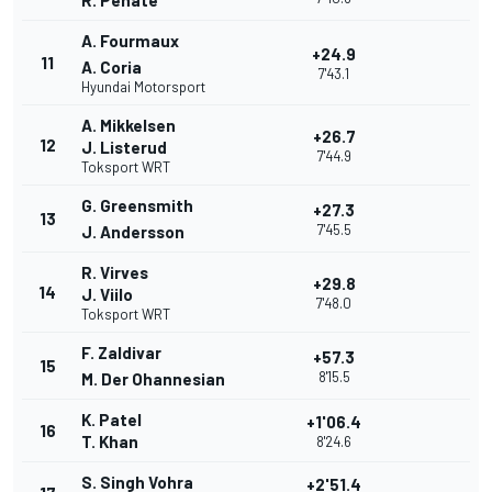
R. Penate
A. Fourmaux
+24.9
11
A. Coria
7'43.1
Hyundai Motorsport
A. Mikkelsen
+26.7
12
J. Listerud
7'44.9
Toksport WRT
G. Greensmith
+27.3
13
7'45.5
J. Andersson
R. Virves
+29.8
14
J. Viilo
7'48.0
Toksport WRT
F. Zaldivar
+57.3
15
8'15.5
M. Der Ohannesian
K. Patel
+1'06.4
16
T. Khan
8'24.6
S. Singh Vohra
+2'51.4