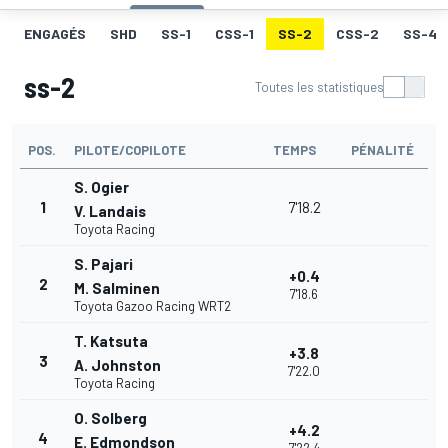
ENGAGÉS
SHD
SS-1
CSS-1
SS-2
CSS-2
SS-4
ss-2
Toutes les statistiques
POS.
PILOTE/COPILOTE
TEMPS
PÉNALITÉ
S. Ogier
1
7'18.2
V. Landais
Toyota Racing
S. Pajari
+0.4
2
M. Salminen
7'18.6
Toyota Gazoo Racing WRT2
T. Katsuta
+3.8
3
A. Johnston
7'22.0
Toyota Racing
O. Solberg
+4.2
4
E. Edmondson