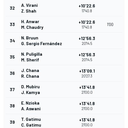
A. Virani
+10'22.6
32
Z. Shah
17'40.8
H. Anwar
+10'22.6
33
1'00
M. Chaudry
17'40.8
N. Bruun
+12'56.3
34
G. Sergio Fernández
20'14.5
N. Puligilla
+12'56.3
35
M. Sherif
20'14.5
J. Chana
+13'09.1
36
R. Chana
20'27.3
D. Mubiru
+13'41.8
37
J. Kamya
21'00.0
E. Nzioka
+13'41.8
38
A. Aswani
21'00.0
T. Gatimu
+13'41.8
39
C. Gatimu
21'00.0