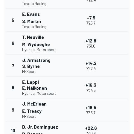
7'22.4
Toyota Racing
E. Evans
+7.5
5
S. Martin
7'25.7
Toyota Racing
T. Neuville
+12.8
6
M. Wydaeghe
7'31.0
Hyundai Motorsport
J. Armstrong
+14.2
7
S. Byrne
7'32.4
M-Sport
E. Lappi
+16.3
8
E. Mälkönen
7'34.5
Hyundai Motorsport
J. McErlean
+18.5
9
E. Treacy
7'36.7
M-Sport
D. Jr. Dominguez
+22.6
10
7'40.8