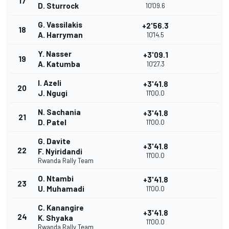
17
D. Sturrock
10'09.6
G. Vassilakis
+2'56.3
18
A. Harryman
10'14.5
Y. Nasser
+3'09.1
19
A. Katumba
10'27.3
I. Azeli
+3'41.8
20
J. Ngugi
11'00.0
N. Sachania
+3'41.8
21
D. Patel
11'00.0
G. Davite
+3'41.8
22
F. Nyiridandi
11'00.0
Rwanda Rally Team
O. Ntambi
+3'41.8
23
U. Muhamadi
11'00.0
C. Kanangire
+3'41.8
24
K. Shyaka
11'00.0
Rwanda Rally Team