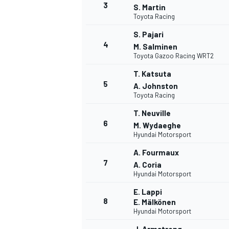
3
S. Martin
Toyota Racing
WRC
S. Pajari
4
M. Salminen
Toyota Gazoo Racing WRT2
T. Katsuta
5
A. Johnston
Toyota Racing
T. Neuville
6
M. Wydaeghe
Hyundai Motorsport
A. Fourmaux
7
A. Coria
Hyundai Motorsport
WEC
E. Lappi
8
E. Mälkönen
Hyundai Motorsport