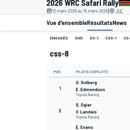
2026 WRC Safari Rally
|
12 mars 2026 au 15 mars 2026
, KE
Vue d'ensemble
Résultats
News
ENGAGÉS
SHD
SS-1
CSS-1
SS
MOTOGP
css-8
POS.
PILOTE/COPILOTE
O. Solberg
1
E. Edmondson
Toyota Racing
S. Ogier
2
V. Landais
Toyota Racing
E. Evans