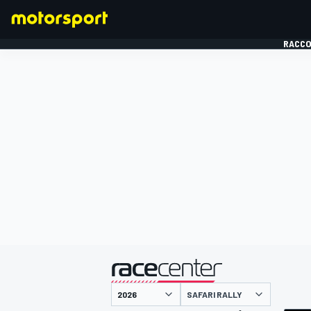
RACCO
FORMULE 1
présenté par
SAFARI RALLY