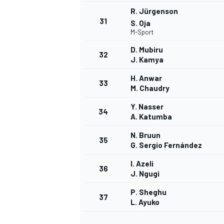
R. Jürgenson
31
S. Oja
M-Sport
D. Mubiru
32
J. Kamya
H. Anwar
33
M. Chaudry
Y. Nasser
34
A. Katumba
N. Bruun
35
G. Sergio Fernández
I. Azeli
36
J. Ngugi
P. Sheghu
37
L. Ayuko