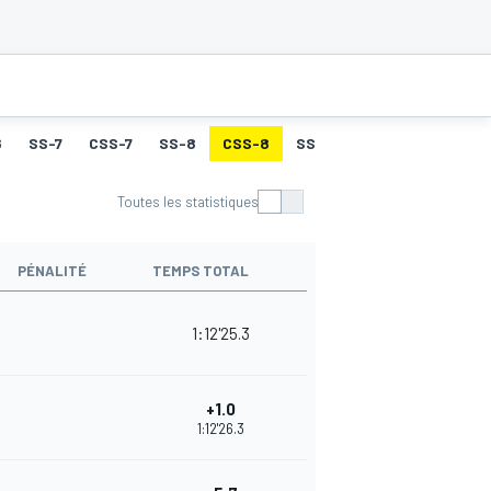
6
SS-7
CSS-7
SS-8
CSS-8
SS-9
CSS-9
SS-10
Toutes les statistiques
PÉNALITÉ
TEMPS TOTAL
1:12'25.3
+1.0
1:12'26.3