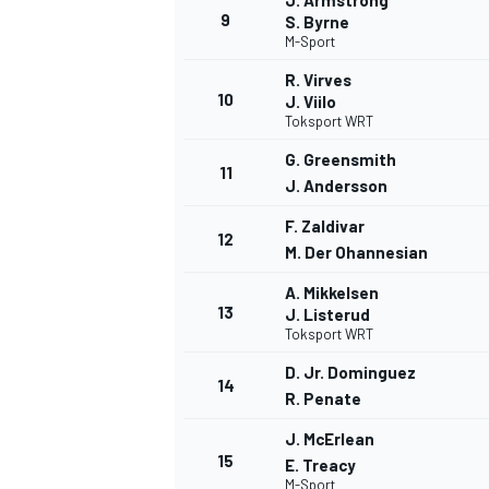
J. Armstrong
9
S. Byrne
M-Sport
R. Virves
10
J. Viilo
Toksport WRT
G. Greensmith
11
J. Andersson
F. Zaldivar
12
M. Der Ohannesian
A. Mikkelsen
13
J. Listerud
Toksport WRT
D. Jr. Dominguez
14
R. Penate
J. McErlean
15
E. Treacy
M-Sport