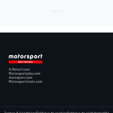
fr.Motor1.com
Motorsportjobs.com
Autosport.com
Motorsportstats.com
Termes & Conditions
Politique de cookies
Politique de confidentialilté