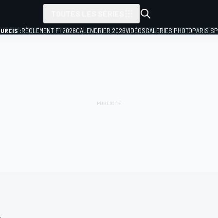
TOUTES LES SÉRIES
URCIS :
RÈGLEMENT F1 2026
CALENDRIER 2026
VIDÉOS
GALERIES PHOTO
PARIS S