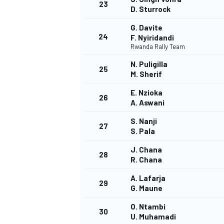
23
D. Sturrock
G. Davite
24
F. Nyiridandi
Rwanda Rally Team
AUTRES CHAMPIONNATS
N. Puligilla
25
M. Sherif
E. Nzioka
26
A. Aswani
S. Nanji
27
S. Pala
J. Chana
28
R. Chana
A. Lafarja
29
G. Maune
O. Ntambi
30
U. Muhamadi