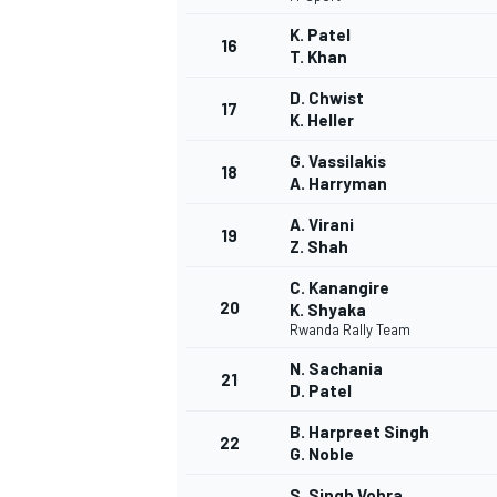
K. Patel
16
T. Khan
D. Chwist
17
K. Heller
G. Vassilakis
18
A. Harryman
A. Virani
19
Z. Shah
C. Kanangire
20
K. Shyaka
Rwanda Rally Team
N. Sachania
21
D. Patel
B. Harpreet Singh
22
G. Noble
S. Singh Vohra