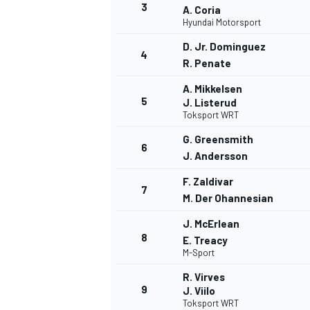
3
A. Coria
Hyundai Motorsport
WRC
D. Jr. Dominguez
4
R. Penate
A. Mikkelsen
5
J. Listerud
Toksport WRT
G. Greensmith
6
J. Andersson
F. Zaldivar
7
M. Der Ohannesian
J. McErlean
8
E. Treacy
WEC
M-Sport
R. Virves
9
J. Viilo
Toksport WRT