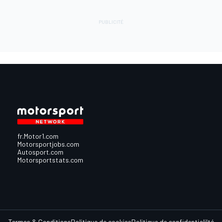
fr.Motor1.com
Motorsportjobs.com
Autosport.com
Motorsportstats.com
Termes & Conditions
Politique de cookies
Politique de confidentialilté