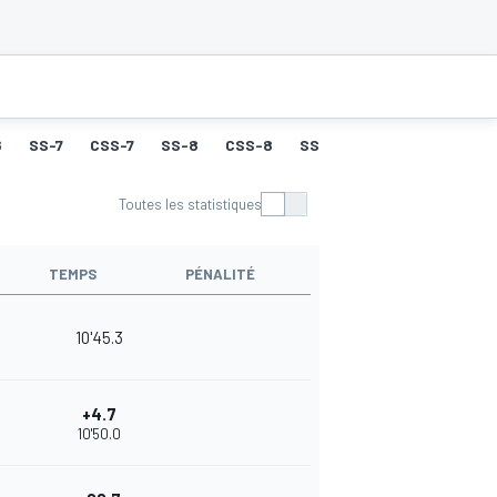
6
SS-7
CSS-7
SS-8
CSS-8
SS-9
CSS-9
SS-10
Toutes les statistiques
TEMPS
PÉNALITÉ
10'45.3
+4.7
10'50.0