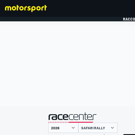
RACCO
FORMULE 1
présenté par
SAFARI RALLY