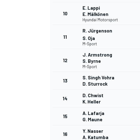
E. Lappi
10
E. Mälkönen
Hyundai Motorsport
R. Jürgenson
11
S. Oja
M-Sport
J. Armstrong
12
S. Byrne
M-Sport
S. Singh Vohra
13
D. Sturrock
D. Chwist
14
K. Heller
A. Lafarja
15
G. Maune
Y. Nasser
16
A. Katumba