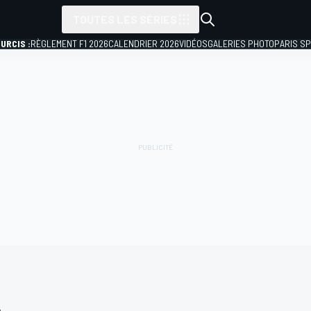
TOUTES LES SÉRIES
URCIS :
RÈGLEMENT F1 2026
CALENDRIER 2026
VIDÉOS
GALERIES PHOTO
PARIS S