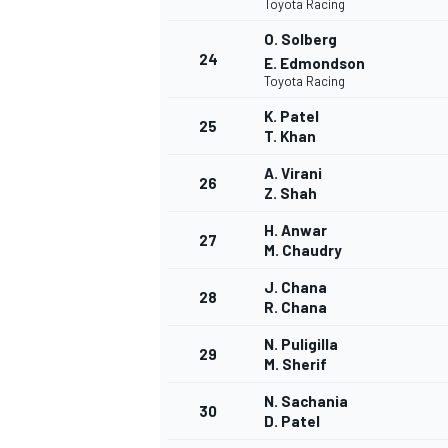
Toyota Racing
O. Solberg
24
E. Edmondson
Toyota Racing
K. Patel
AUTRES CHAMPIONNATS
25
T. Khan
A. Virani
26
Z. Shah
H. Anwar
27
M. Chaudry
J. Chana
28
R. Chana
N. Puligilla
29
M. Sherif
N. Sachania
30
D. Patel