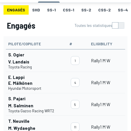
ENGAGÉS
SHD
SS-1
CSS-1
SS-2
CSS-2
SS-4
Engagés
Toutes les statistiques
PILOTE/COPILOTE
#
ELIGIBILITY
S. Ogier
Rally1 M W
1
V. Landais
Toyota Racing
E. Lappi
Rally1 M W
E. Mälkönen
4
Hyundai Motorsport
S. Pajari
Rally1 M W
5
M. Salminen
Toyota Gazoo Racing WRT2
T. Neuville
Rally1 M W
11
M. Wydaeghe