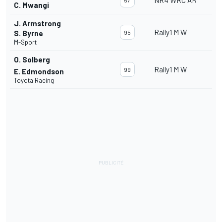
NR4 WRC AR
57
C. Mwangi
J. Armstrong
Rally1 M W
S. Byrne
95
M-Sport
O. Solberg
Rally1 M W
99
E. Edmondson
Toyota Racing