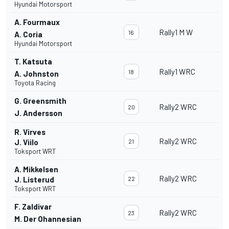
Hyundai Motorsport
A. Fourmaux
Rally1 M W
16
A. Coria
Hyundai Motorsport
T. Katsuta
Rally1 WRC
18
A. Johnston
Toyota Racing
G. Greensmith
Rally2 WRC
20
J. Andersson
R. Virves
Rally2 WRC
J. Viilo
21
Toksport WRT
A. Mikkelsen
Rally2 WRC
J. Listerud
22
Toksport WRT
F. Zaldivar
Rally2 WRC
23
M. Der Ohannesian