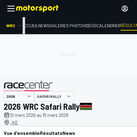
RÉSULT
WRC
ACCUEIL
NEWS
GALERIES PHOTO
VIDÉOS
CALENDRIER
SAFARI RALLY
présenté par
2026 WRC Safari Rally
12 mars 2026 au 15 mars 2026
, KE
Vue d'ensemble
Résultats
News