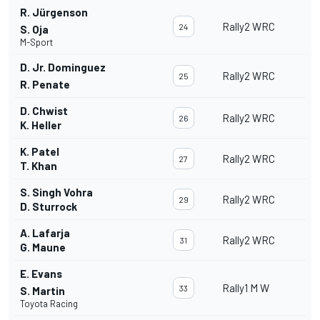
R. Jürgenson
Rally2 WRC
24
S. Oja
M-Sport
D. Jr. Dominguez
Rally2 WRC
25
R. Penate
D. Chwist
Rally2 WRC
26
K. Heller
K. Patel
Rally2 WRC
27
T. Khan
S. Singh Vohra
Rally2 WRC
29
D. Sturrock
A. Lafarja
Rally2 WRC
31
G. Maune
E. Evans
Rally1 M W
33
S. Martin
Toyota Racing