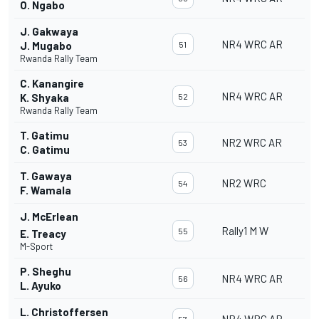
O. Ngabo
J. Gakwaya
NR4 WRC AR
J. Mugabo
51
Rwanda Rally Team
C. Kanangire
NR4 WRC AR
K. Shyaka
52
Rwanda Rally Team
T. Gatimu
NR2 WRC AR
53
C. Gatimu
T. Gawaya
NR2 WRC
54
F. Wamala
J. McErlean
Rally1 M W
55
E. Treacy
M-Sport
P. Sheghu
NR4 WRC AR
56
L. Ayuko
L. Christoffersen