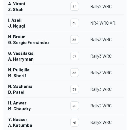
A. Virani
Rally2 WRC
34
Z. Shah
I. Azeli
NR4 WRC AR
35
J. Ngugi
N. Bruun
Rally3 WRC
36
G. Sergio Fernández
G. Vassilakis
Rally3 WRC
37
A. Harryman
N. Puligilla
Rally3 WRC
38
M. Sherif
N. Sachania
Rally3 WRC
39
D. Patel
H. Anwar
Rally2 WRC
40
M. Chaudry
Y. Nasser
Rally2 WRC
41
A. Katumba