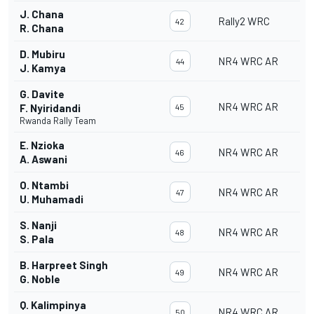
J. Chana
Rally2 WRC
42
R. Chana
D. Mubiru
NR4 WRC AR
44
J. Kamya
G. Davite
NR4 WRC AR
F. Nyiridandi
45
Rwanda Rally Team
E. Nzioka
NR4 WRC AR
46
A. Aswani
O. Ntambi
NR4 WRC AR
47
U. Muhamadi
S. Nanji
NR4 WRC AR
48
S. Pala
B. Harpreet Singh
NR4 WRC AR
49
G. Noble
Q. Kalimpinya
NR4 WRC AR
50