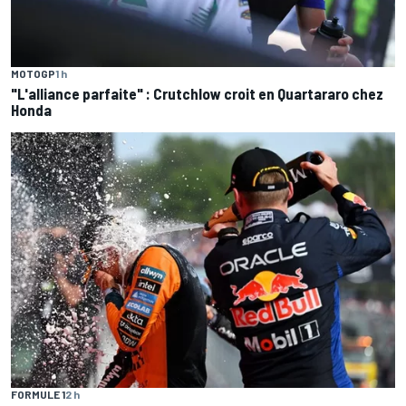
MOTOGP
1 h
"L'alliance parfaite" : Crutchlow croit en Quartararo chez
Honda
FORMULE 1
2 h