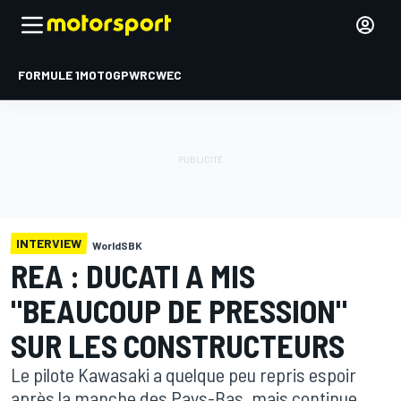
FORMULE 1
MOTOGP
WRC
WEC
INTERVIEW
WorldSBK
REA : DUCATI A MIS
"BEAUCOUP DE PRESSION"
SUR LES CONSTRUCTEURS
Le pilote Kawasaki a quelque peu repris espoir
après la manche des Pays-Bas, mais continue