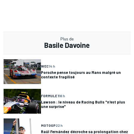
Plus de
Basile Davoine
WEC
14 h
Porsche pense toujours au Mans malgré un
contexte fragilisé
FORMULE 1
16 h
Lawson : le niveau de Racing Bulls "n'est plus
une surprise"
MOTOGP
22 h
Raúl Fernández décroche sa prolongation chez