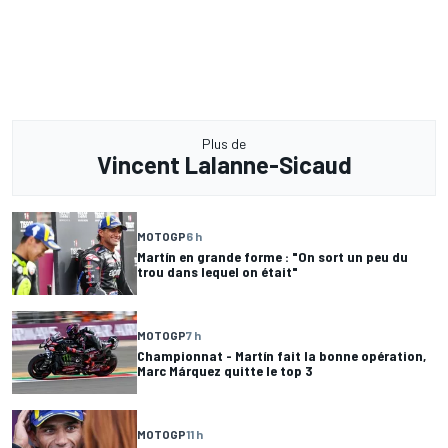
Plus de
Vincent Lalanne-Sicaud
MOTOGP
6 h
Martín en grande forme : "On sort un peu du
trou dans lequel on était"
MOTOGP
7 h
Championnat - Martín fait la bonne opération,
Marc Márquez quitte le top 3
MOTOGP
11 h